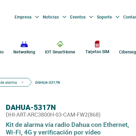
Empresa
Noticias
Eventos
Soporte
Conta
Tarjetas SIM
io
Networking
IOT SmartHome
Ciberseg
 de alarma
DAHUA-5317N
DAHUA-5317N
DHI-ART-ARC3800H-03-CAM-FW2(868)
Kit de alarma vía radio Dahua con Ethernet,
Wi-Fi, 4G y verificación por vídeo