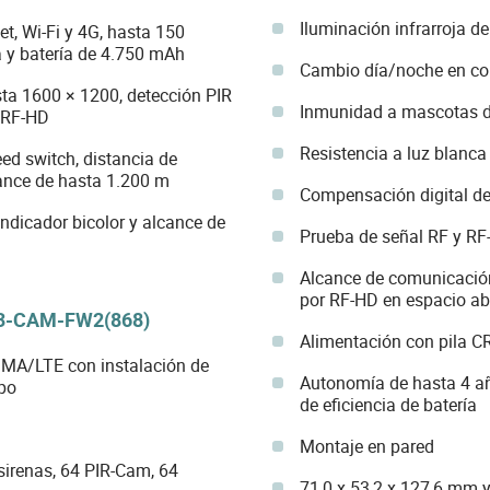
Iluminación infrarroja d
t, Wi-Fi y 4G, hasta 150
a y batería de 4.750 mAh
Cambio día/noche en col
ta 1600 × 1200, detección PIR
Inmunidad a mascotas d
/RF-HD
Resistencia a luz blanca
ed switch, distancia de
ance de hasta 1.200 m
Compensación digital de
ndicador bicolor y alcance de
Prueba de señal RF y R
Alcance de comunicació
por RF-HD en espacio ab
03-CAM-FW2(868)
Alimentación con pila 
DMA/LTE con instalación de
Autonomía de hasta 4 a
po
de eficiencia de batería
Montaje en pared
 sirenas, 64 PIR-Cam, 64
71,0 x 53,2 x 127,6 mm 