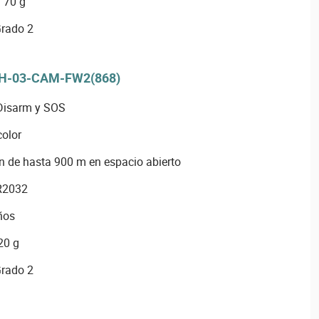
 70 g
Grado 2
H-03-CAM-FW2(868)
Disarm y SOS
color
 de hasta 900 m en espacio abierto
CR2032
ños
20 g
Grado 2