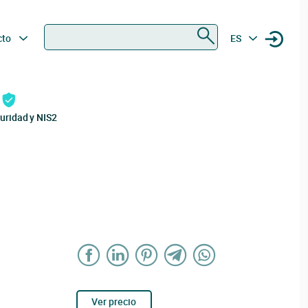
Buscar
cto
ES
uridad y NIS2
Ver precio