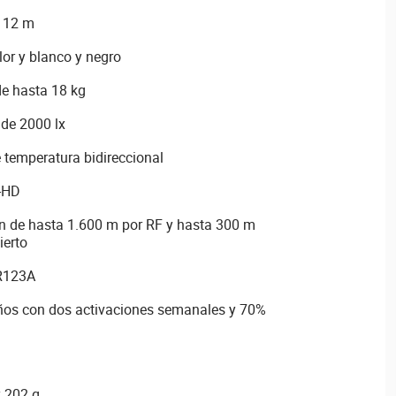
e 12 m
or y blanco y negro
e hasta 18 kg
 de 2000 lx
 temperatura bidireccional
F-HD
n de hasta 1.600 m por RF y hasta 300 m
ierto
CR123A
ños con dos activaciones semanales y 70%
y 202 g