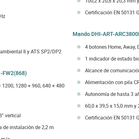
100,2 x 20,8 x 20,3 mm y
Certificación EN 50131 
 Hz
Mando DHI-ART-ARC3800
4 botones Home, Away, 
e ambiental II y ATS SP2/DP2
1 indicador de estado bi
Alcance de comunicación
-FW2(868)
Alimentación con pila 
 1200, 1280 × 960, 640 × 480
Autonomía de hasta 3 a
60,0 x 39,5 x 15,0 mm y 
° vertical
Certificación EN 50131 
a de instalación de 2,2 m
3 m/s