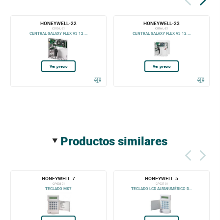
HONEYWELL-22
HONEYWELL-23
C015-L-E1
C016-L-E1
CENTRAL GALAXY FLEX V3 12 ...
CENTRAL GALAXY FLEX V3 12 ...
Ver precio
Ver precio
productos similares
HONEYWELL-7
HONEYWELL-5
CP038-01
CP037-01
TECLADO MK7
TECLADO LCD ALFANUMÉRICO D...