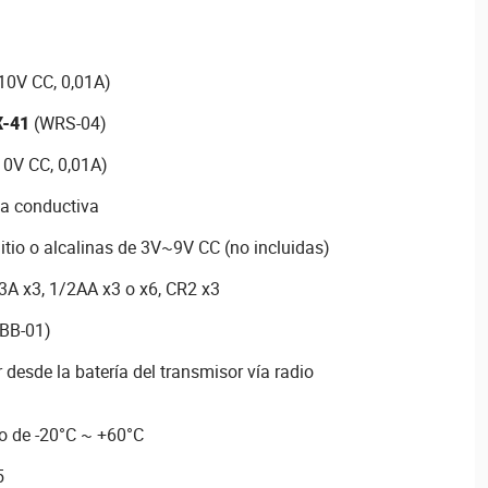
10V CC, 0,01A)
-41
(WRS-04)
10V CC, 0,01A)
la conductiva
litio o alcalinas de 3V~9V CC (no incluidas)
3A x3, 1/2AA x3 o x6, CR2 x3
BB-01)
desde la batería del transmisor vía radio
o de -20°C ~ +60°C
5