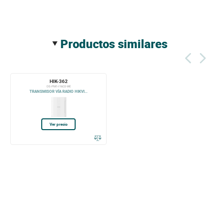
productos similares
HIK-362
DS-PM1-I16O2-WE
TRANSMISOR VÍA RADIO HIKVI...
Ver precio