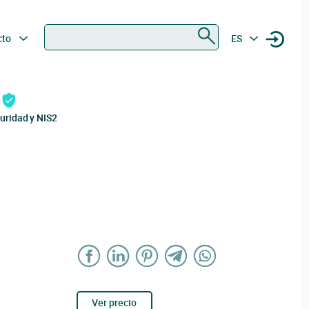
Buscar
cto
ES
uridad y NIS2
Ver precio