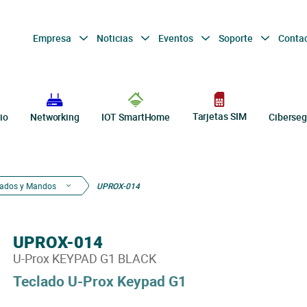
Empresa
Noticias
Eventos
Soporte
Conta
Tarjetas SIM
io
Networking
IOT SmartHome
Ciberseg
lados y Mandos
UPROX-014
UPROX-014
U-Prox KEYPAD G1 BLACK
Teclado U-Prox Keypad G1