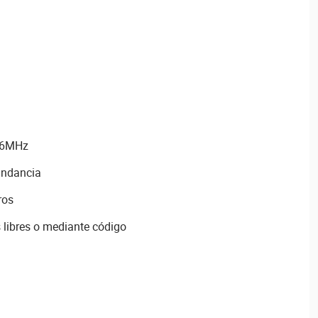
,6MHz
undancia
ros
 libres o mediante código