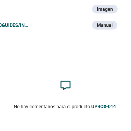
Imagen
0GUIDES/INTRUSION/U-PROX/TECLADOS%20Y%20MANDOS
Manual
No hay comentarios para el producto
UPROX-014
.