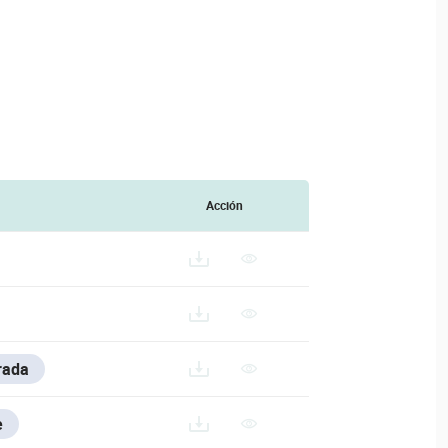
Acción
rada
e