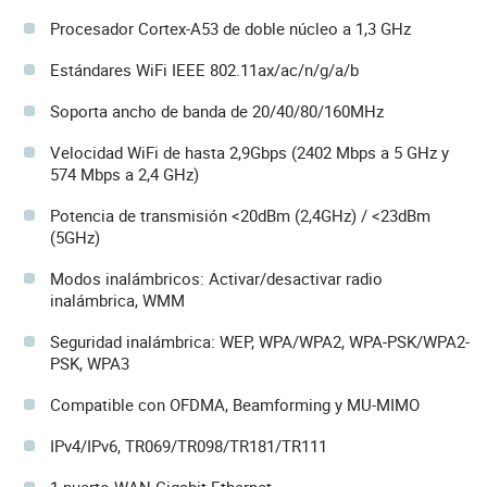
Procesador Cortex-A53 de doble núcleo a 1,3 GHz
Estándares WiFi IEEE 802.11ax/ac/n/g/a/b
Soporta ancho de banda de 20/40/80/160MHz
Velocidad WiFi de hasta 2,9Gbps (2402 Mbps a 5 GHz y
574 Mbps a 2,4 GHz)
Potencia de transmisión <20dBm (2,4GHz) / <23dBm
(5GHz)
Modos inalámbricos: Activar/desactivar radio
inalámbrica, WMM
Seguridad inalámbrica: WEP, WPA/WPA2, WPA-PSK/WPA2-
PSK, WPA3
Compatible con OFDMA, Beamforming y MU-MIMO
IPv4/IPv6, TR069/TR098/TR181/TR111
1 puerto WAN Gigabit Ethernet