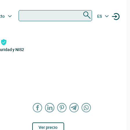
Buscar
cto
ES
uridad y NIS2
Ver precio