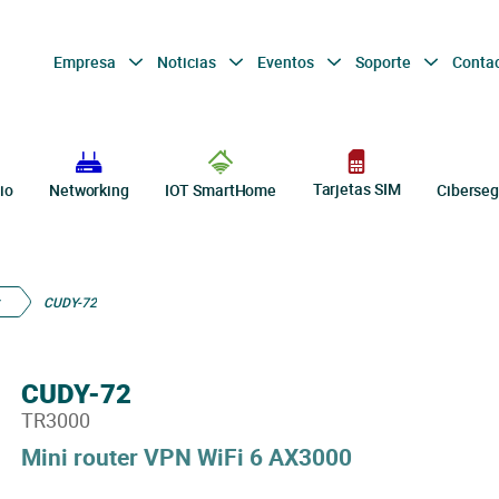
Empresa
Noticias
Eventos
Soporte
Conta
Tarjetas SIM
io
Networking
IOT SmartHome
Ciberseg
CUDY-72
CUDY-72
TR3000
Mini router VPN WiFi 6 AX3000