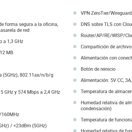
VPN ZeroTier/Wiregua
de forma segura a la oficina,
DNS sobre TLS con Clo
pasarela de red
Router/AP/RE/WISP/Cli
o a 1,3 GHz
Compartición de archivo
512 MB
Alimentación con conect
Botón de reinicio
a (5GHz), 802.11ax/n/b/g
Alimentación: 5V CC, 3A,
Temperatura de almacen
 5 GHz y 574 Mbps a 2,4 GHz
Humedad relativa de al
condensación)
0/160MHz
Temperatura de funcion
4GHz) / <23dBm (5GHz)
Humedad relativa de fun