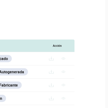
Acción
icado
 Autogenerada
Fabricante
n