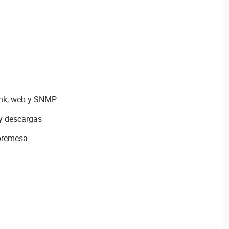
ynk, web y SNMP
 y descargas
obremesa