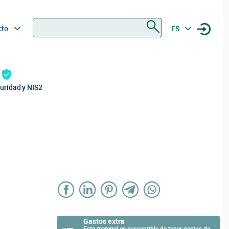
Buscar
cto
ES
uridad y NIS2
Gastos extra
Este material es susceptible de tener gastos de