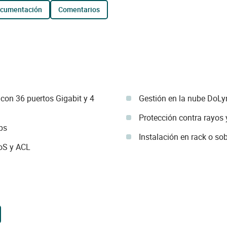
ocumentación
comentarios
on 36 puertos Gigabit y 4
Gestión en la nube DoL
Protección contra rayos
ps
Instalación en rack o s
oS y ACL