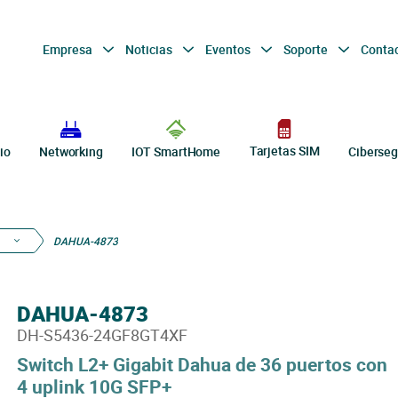
Empresa
Noticias
Eventos
Soporte
Conta
Tarjetas SIM
io
Networking
IOT SmartHome
Ciberseg
d
DAHUA-4873
DAHUA-4873
DH-S5436-24GF8GT4XF
Switch L2+ Gigabit Dahua de 36 puertos con
4 uplink 10G SFP+