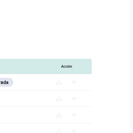
Acción
rada