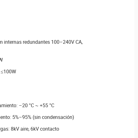
ón internas redundantes 100–240V CA,
8W
: ≤100W
amiento: –20 °C ~ +55 °C
ento: 5%–95% (sin condensación)
gas: 8kV aire, 6kV contacto