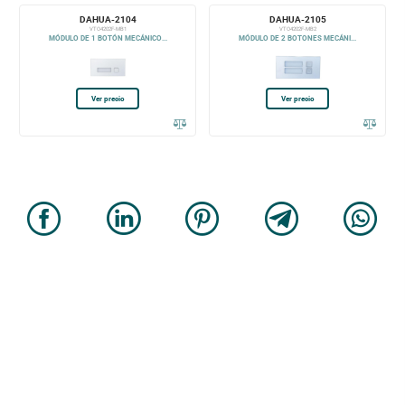
DAHUA-2104
DAHUA-2105
VTO4202F-MB1
VTO4202F-MB2
MÓDULO DE 1 BOTÓN MECÁNICO...
MÓDULO DE 2 BOTONES MECÁNI...
Ver precio
Ver precio