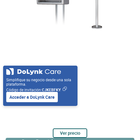
Simplifique su negocio desde una sola
plataforma.
Código de invitación:
CJKEBFKY
Acceder a DoLynk Care
Ver precio