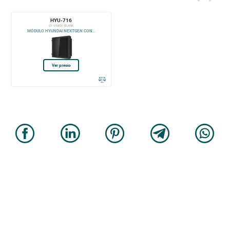
HYU-716
SF-VIMOD-BLANK
MÓDULO HYUNDAI NEXTGEN CON...
Ver precio