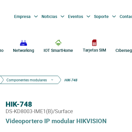
Empresa
Noticias
Eventos
Soporte
Conta
Tarjetas SIM
io
Networking
IOT SmartHome
Ciberseg
Componentes modulares
HIK-748
HIK-748
DS-KD8003-IME1(B)/Surface
Videoportero IP modular HIKVISION