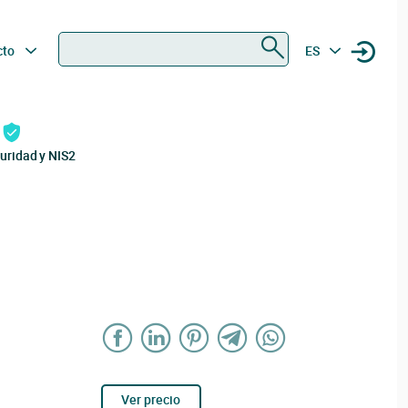
Buscar
cto
ES
uridad y NIS2
Ver precio