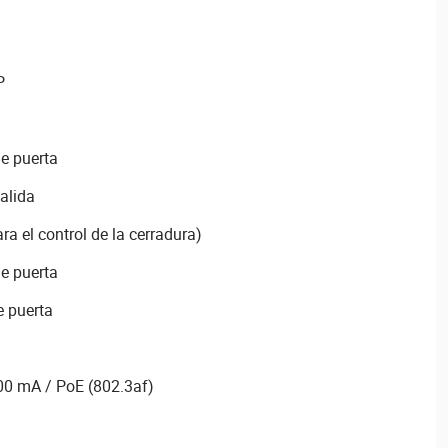
P
e puerta
alida
ra el control de la cerradura)
e puerta
e puerta
00 mA / PoE (802.3af)