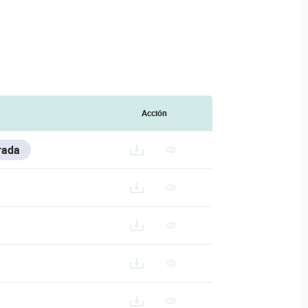
Acción
rada
-SERIES/