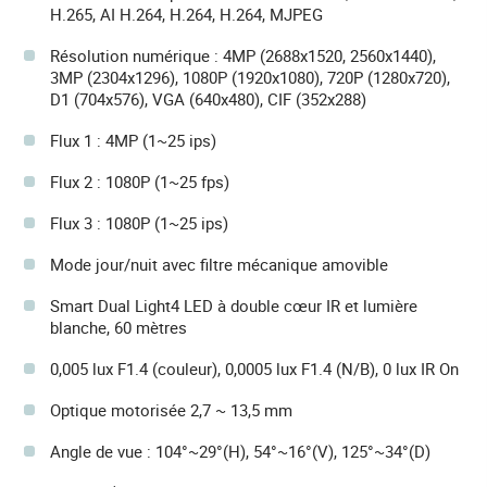
H.265, AI H.264, H.264, H.264, MJPEG
Résolution numérique : 4MP (2688x1520, 2560x1440),
3MP (2304x1296), 1080P (1920x1080), 720P (1280x720),
D1 (704x576), VGA (640x480), CIF (352x288)
Flux 1 : 4MP (1~25 ips)
Flux 2 : 1080P (1~25 fps)
Flux 3 : 1080P (1~25 ips)
Mode jour/nuit avec filtre mécanique amovible
Smart Dual Light4 LED à double cœur IR et lumière
blanche, 60 mètres
0,005 lux F1.4 (couleur), 0,0005 lux F1.4 (N/B), 0 lux IR On
Optique motorisée 2,7 ~ 13,5 mm
Angle de vue : 104°~29°(H), 54°~16°(V), 125°~34°(D)