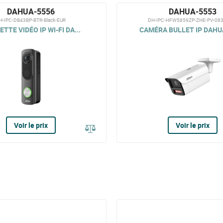
DAHUA-5556
DAHUA-5553
H-IPC-DB43BP-BTR-Black-EUR
DH-IPC-HFW5859ZP-ZHE-PV-08
TTE VIDÉO IP WI-FI DA...
CAMÉRA BULLET IP DAHUA
Voir le prix
Voir le prix