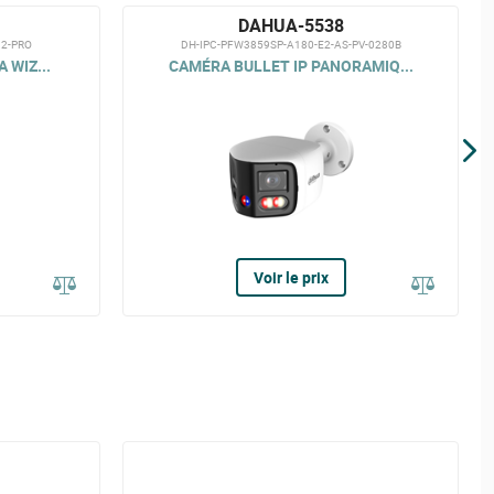
DAHUA-5538
32-PRO
DH-IPC-PFW3859SP-A180-E2-AS-PV-0280B
 WIZ...
CAMÉRA BULLET IP PANORAMIQ...
Voir le prix