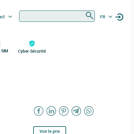
Rechercher
act
FR
s SIM
Cyber-Sécurité
Voir le prix