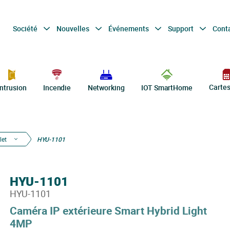
Société
Nouvelles
Événements
Support
Cont
Carte
Intrusion
Incendie
Networking
IOT SmartHome
let
HYU-1101
HYU-1101
HYU-1101
Caméra IP extérieure Smart Hybrid Light
4MP