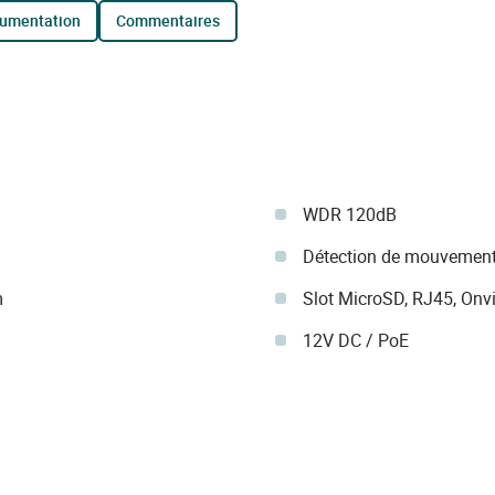
cumentation
commentaires
WDR 120dB
Détection de mouvement
m
Slot MicroSD, RJ45, Onvi
12V DC / PoE