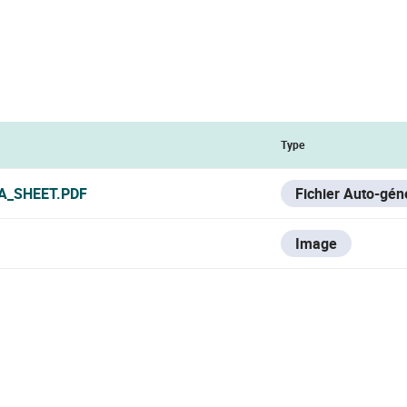
Type
A_SHEET.PDF
Fichier Auto-gén
Image