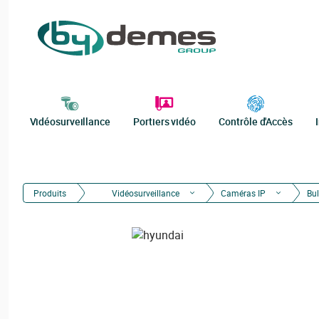
Vidéosurveillance
Portiers vidéo
Contrôle d'Accès
Produits
Vidéosurveillance
Caméras IP
Bul