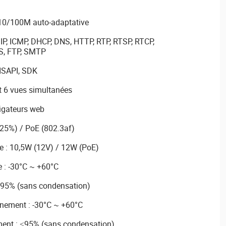
 10/100M auto-adaptative
IP, ICMP, DHCP, DNS, HTTP, RTP, RTSP, RTCP,
oS, FTP, SMTP
ISAPI, SDK
et 6 vues simultanées
igateurs web
±25%) / PoE (802.3af)
 : 10,5W (12V) / 12W (PoE)
 : -30°C ~ +60°C
≤95% (sans condensation)
nement : -30°C ~ +60°C
ment : ≤95% (sans condensation)