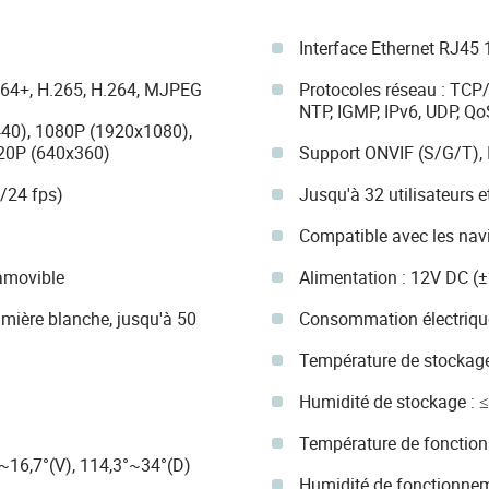
Interface Ethernet RJ45
264+, H.265, H.264, MJPEG
Protocoles réseau : TCP/
NTP, IGMP, IPv6, UDP, Q
40), 1080P (1920x1080),
20P (640x360)
Support ONVIF (S/G/T), 
5/24 fps)
Jusqu'à 32 utilisateurs 
Compatible avec les nav
 amovible
Alimentation : 12V DC (
lumière blanche, jusqu'à 50
Consommation électrique
Température de stockage
Humidité de stockage : 
Température de fonction
°~16,7°(V), 114,3°~34°(D)
Humidité de fonctionne