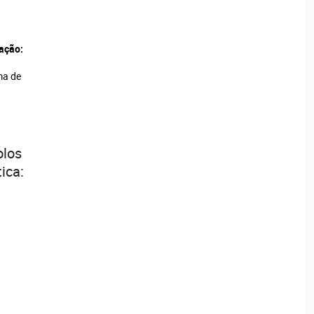
ação:
ma de
olos
ica: