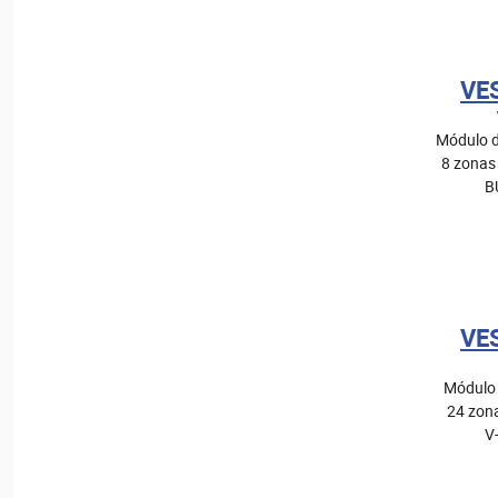
VE
Módulo d
8 zonas
B
VE
Módulo 
24 zon
V