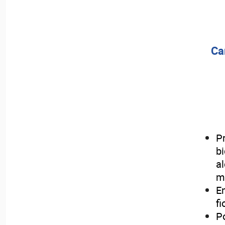
Ca
P
b
a
m
E
f
P