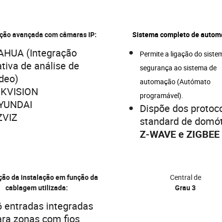
ação avançada com câmaras IP:
Sistema completo de autom
AHUA (Integração
Permite a ligação do siste
tiva de análise de
segurança ao sistema de
ídeo)
automação (Autómato
IKVISION
programável).
YUNDAI
Dispõe dos protoc
ZVIZ
standard de domót
Z-WAVE e ZIGBEE
ão da instalação em função da
Central de
cablagem utilizada:
Grau 3
6 entradas integradas
ara zonas com fios