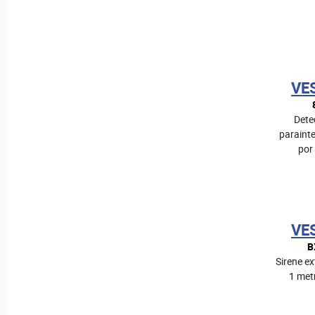
VE
Dete
parainte
por
VE
B
Sirene ex
1 met