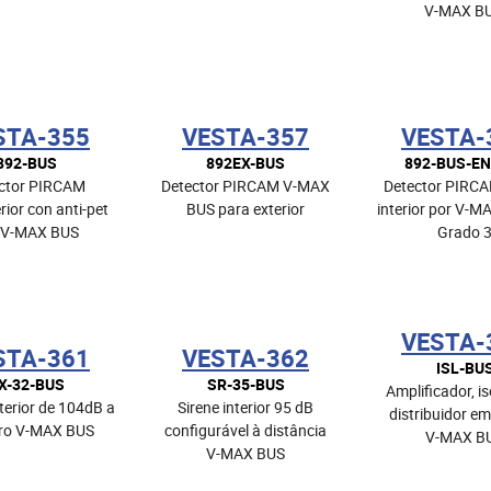
V-MAX B
STA-355
VESTA-357
VESTA-
892-BUS
892EX-BUS
892-BUS-EN
ctor PIRCAM
Detector PIRCAM V-MAX
Detector PIRC
rior con anti-pet
BUS para exterior
interior por V-M
 V-MAX BUS
Grado 
VESTA-
STA-361
VESTA-362
ISL-BU
X-32-BUS
SR-35-BUS
Amplificador, is
terior de 104dB a
Sirene interior 95 dB
distribuidor em
ro V-MAX BUS
configurável à distância
V-MAX B
V-MAX BUS