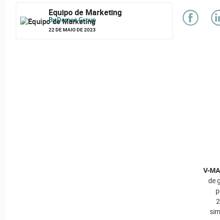
Equipo de Marketing
By Demes Group
22 DE MAIO DE 2023
V-MA
de 
p
2
sim