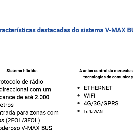
racterísticas destacadas do sistema V-MAX B
Sistema híbrido:
A única central do mercado 
tecnologias de comunicaç
rotocolo de rádio
ETHERNET
idireccional com um
WIFI
lcance de até 2.000
4G/3G/GPRS
etros
ntrada para zonas com
LoRaWAN
ios (2EOL/3EOL)
oderoso V-MAX BUS