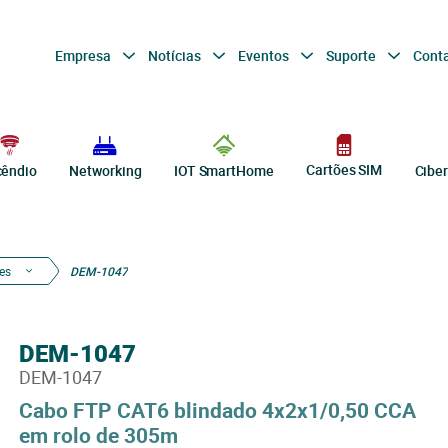
Empresa
Notícias
Eventos
Suporte
Cont
Cartões SIM
cêndio
Networking
IOT SmartHome
Cibe
es
DEM-1047
DEM-1047
DEM-1047
Cabo FTP CAT6 blindado 4x2x1/0,50 CCA
em rolo de 305m