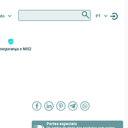
Procurar
ato
PT
rsegurança e NIS2
Portes especiais
Os gastos de envio dos produtos com portes