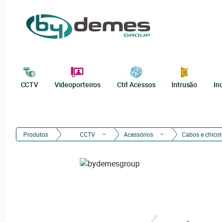
CCTV
Videoporteiros
Ctrl Acessos
Intrusão
In
Produtos
CCTV
Acessórios
Cabos e chicot