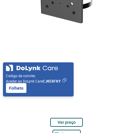
Código de convite:
Aceder ao DoLynk Care
CJKEBFKY
Folheto
Ver preço