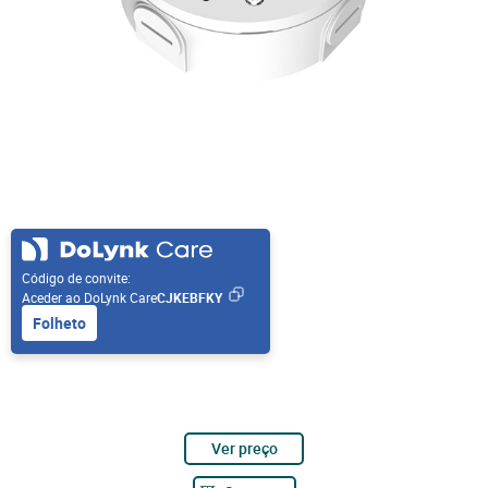
Código de convite:
Aceder ao DoLynk Care
CJKEBFKY
Folheto
Ver preço