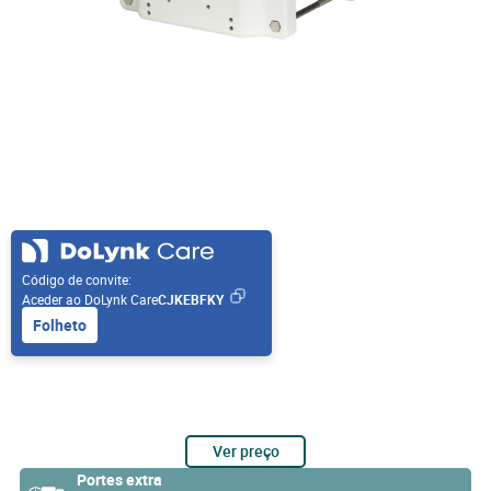
Código de convite:
Aceder ao DoLynk Care
CJKEBFKY
Folheto
Ver preço
Portes extra