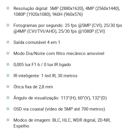
Resolução digital: 5MP (2880x1620), 4MP (2560x1440),
1080P (1920x1080), 960H (960x576)
Fotogramas por segundo: 25 fps @5MP (CVI), 25/30 fps
@4MP (CVI/TVI/AHD), 25/30 fps @1080P (CVI)
Saída comutável 4 em 1
Modo Dia/Noite com filtro mecânico amovível
0,005 lux F1.6 / 0 lux IR ligado
IR inteligente: 1 led IR, 30 metros
Ótica fixa de 2,8 mm
Ângulo de visualização: 113°(H), 60°(V), 132°(D)
OSD via coaxial (vídeo de 5MP até 700 metros).
Modos de imagem: BLC, HLC, WDR digital, 2D-NR,
Espelho.