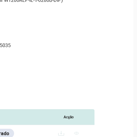
55035
Acção
rado