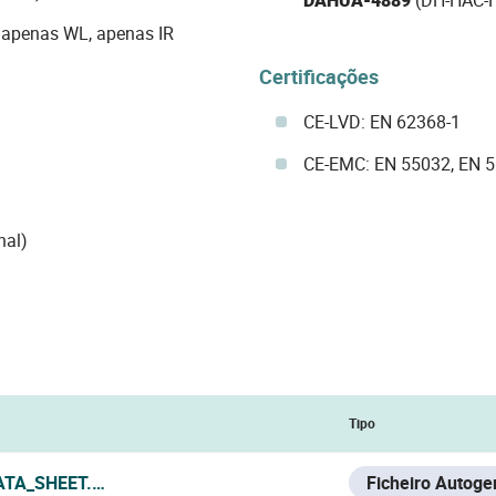
 apenas WL, apenas IR
Certificações
CE-LVD: EN 62368-1
CE-EMC: EN 55032, EN 
nal)
Tipo
ATA_SHEET.PDF
Ficheiro Autoge