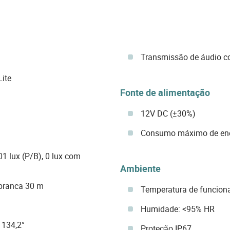
Transmissão de áudio coa
ite
Fonte de alimentação
12V DC (±30%)
Consumo máximo de ener
01 lux (P/B), 0 lux com
Ambiente
 branca 30 m
Temperatura de funciona
Humidade: <95% HR
: 134,2°
Proteção IP67