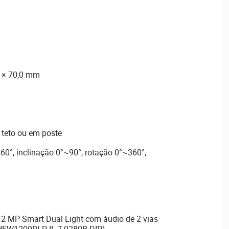
7 × 70,0 mm
 teto ou em poste
0°, inclinação 0°~90°, rotação 0°~360°,
 2 MP Smart Dual Light com áudio de 2 vias
FW1200RLP-IL-T-0280B-DIP)