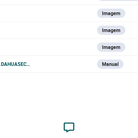
Imagem
Imagem
Imagem
L.DAHUASECURITY.COM/UPLOADS/SOFT/20240726/DAHUA-C
Manual