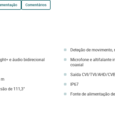
cumentação
comentários
Deteção de movimento, 
ght+ e áudio bidirecional
Microfone e altifalante i
coaxial
Saída CVI/TVI/AHD/CV
0 m
IP67
são de 111,3°
Fonte de alimentação d