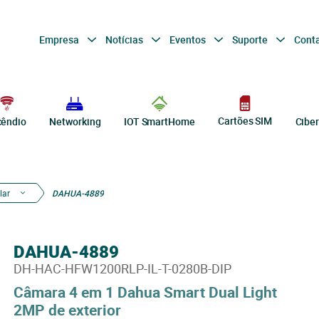
Empresa
Notícias
Eventos
Suporte
Cont
Cartões SIM
cêndio
Networking
IOT SmartHome
Cibe
lar
DAHUA-4889
DAHUA-4889
DH-HAC-HFW1200RLP-IL-T-0280B-DIP
Câmara 4 em 1 Dahua Smart Dual Light
2MP de exterior