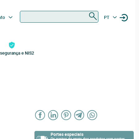
Procurar
ato
PT
rsegurança e NIS2
Portes especiais
Os gastos de envio dos produtos com portes