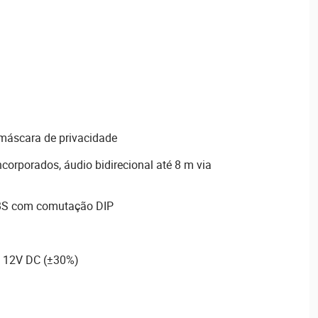
máscara de privacidade
ncorporados, áudio bidirecional até 8 m via
BS com comutação DIP
e 12V DC (±30%)