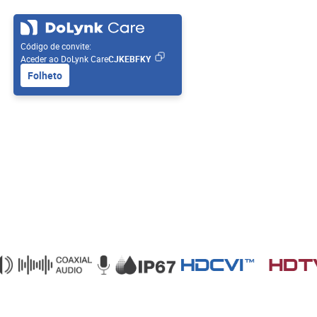
Código de convite:
Aceder ao DoLynk Care
CJKEBFKY
Folheto