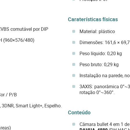
Caraterísticas físicas
VBS comutável por DIP
Material: plástico
H (960×576/480)
Dimensões: 161,6 × 69,
Peso líquido: 0,20 kg
Peso bruto: 0,29 kg
Instalação na parede, no
3AXIS: panorâmica 0°~36
rotação 0°~360°.
or / P/B
3DNR, Smart Light+, Espelho.
Conteúdo
Câmara bullet 4 em 1 de
áreas)
DAHUA-4889
(DH-HAC-H