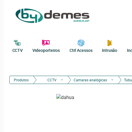
CCTV
Videoporteiros
Ctrl Acessos
Intrusão
In
Produtos
CCTV
Camaras analógicas
Tubu