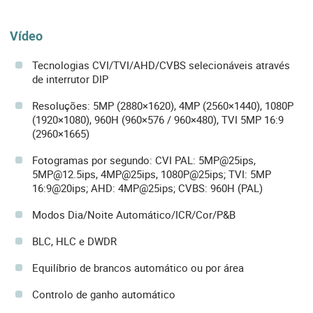
Vídeo
Tecnologias CVI/TVI/AHD/CVBS selecionáveis através
de interrutor DIP
Resoluções: 5MP (2880×1620), 4MP (2560×1440), 1080P
(1920×1080), 960H (960×576 / 960×480), TVI 5MP 16:9
(2960×1665)
Fotogramas por segundo: CVI PAL: 5MP@25ips,
5MP@12.5ips, 4MP@25ips, 1080P@25ips; TVI: 5MP
16:9@20ips; AHD: 4MP@25ips; CVBS: 960H (PAL)
Modos Dia/Noite Automático/ICR/Cor/P&B
BLC, HLC e DWDR
Equilíbrio de brancos automático ou por área
Controlo de ganho automático