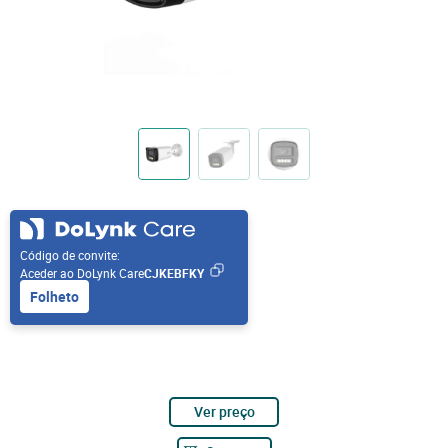
Código de convite:
Aceder ao DoLynk Care
CJKEBFKY
Folheto
Ver preço