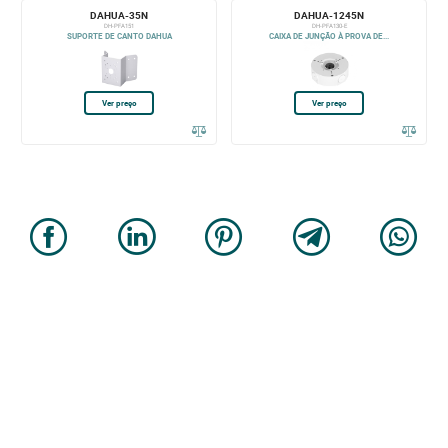
DAHUA-35N
DAHUA-1245N
DH-PFA151
DH-PFA130-E
SUPORTE DE CANTO DAHUA
CAIXA DE JUNÇÃO À PROVA DE...
Ver preço
Ver preço