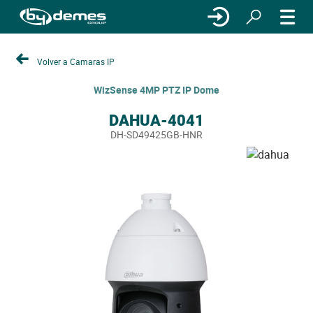
Volver a Camaras IP
WizSense 4MP PTZ IP Dome
DAHUA-4041
DH-SD49425GB-HNR