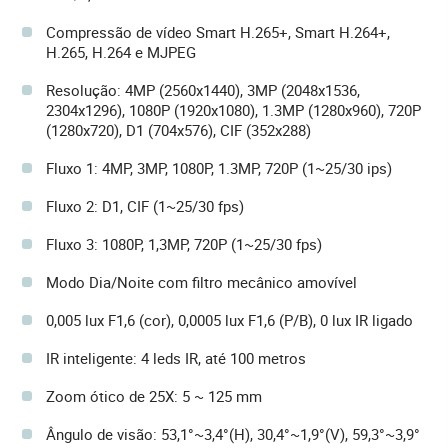
Compressão de vídeo Smart H.265+, Smart H.264+,
H.265, H.264 e MJPEG
Resolução: 4MP (2560x1440), 3MP (2048x1536,
2304x1296), 1080P (1920x1080), 1.3MP (1280x960), 720P
(1280x720), D1 (704x576), CIF (352x288)
Fluxo 1: 4MP, 3MP, 1080P, 1.3MP, 720P (1~25/30 ips)
Fluxo 2: D1, CIF (1~25/30 fps)
Fluxo 3: 1080P, 1,3MP, 720P (1~25/30 fps)
Modo Dia/Noite com filtro mecânico amovível
0,005 lux F1,6 (cor), 0,0005 lux F1,6 (P/B), 0 lux IR ligado
IR inteligente: 4 leds IR, até 100 metros
Zoom ótico de 25X: 5 ~ 125 mm
Ângulo de visão: 53,1°~3,4°(H), 30,4°~1,9°(V), 59,3°~3,9°