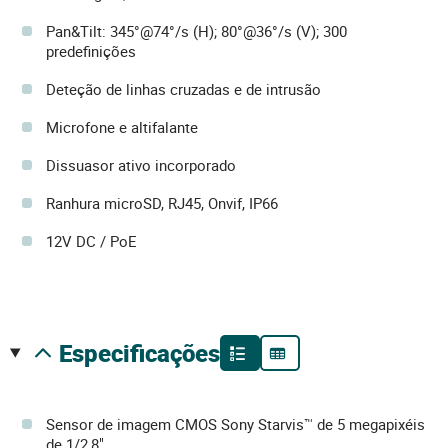
Pan&Tilt: 345°@74°/s (H); 80°@36°/s (V); 300
predefinições
Deteção de linhas cruzadas e de intrusão
Microfone e altifalante
Dissuasor ativo incorporado
Ranhura microSD, RJ45, Onvif, IP66
12V DC / PoE
especificações
Sensor de imagem CMOS Sony Starvis™ de 5 megapixéis
de 1/2,8"