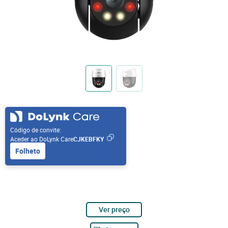
Código de convite:
Aceder ao DoLynk Care
CJKEBFKY
Folheto
Ver preço