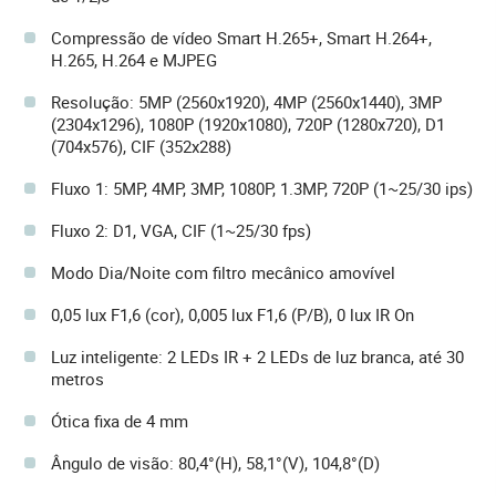
Compressão de vídeo Smart H.265+, Smart H.264+,
H.265, H.264 e MJPEG
Resolução: 5MP (2560x1920), 4MP (2560x1440), 3MP
(2304x1296), 1080P (1920x1080), 720P (1280x720), D1
(704x576), CIF (352x288)
Fluxo 1: 5MP, 4MP, 3MP, 1080P, 1.3MP, 720P (1~25/30 ips)
Fluxo 2: D1, VGA, CIF (1~25/30 fps)
Modo Dia/Noite com filtro mecânico amovível
0,05 lux F1,6 (cor), 0,005 lux F1,6 (P/B), 0 lux IR On
Luz inteligente: 2 LEDs IR + 2 LEDs de luz branca, até 30
metros
Ótica fixa de 4 mm
Ângulo de visão: 80,4°(H), 58,1°(V), 104,8°(D)