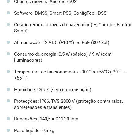
Clientes móveis: Android / iOS
Software: DMSS, Smart PSS, ConfigTool, DSS
Gestão remota através do navegador (IE, Chrome, Firefox,
Safari)
Alimentação: 12 VDC (±10 %) ou PoE (802.3af)
Consumo de energia: 3,5 W (básico) / 9 W (com
iluminadores)
Temperatura de funcionamento: -30°C a +55°C (-30°F a
+55°F)
Humidade: ≤95 % (sem condensação)
Protecções: IP66, TVS 2000 V (proteção contra raios,
sobretensões e transientes)
Dimensões: 140,5 × Ø111,0 mm
Peso líquido: 0,5 kg