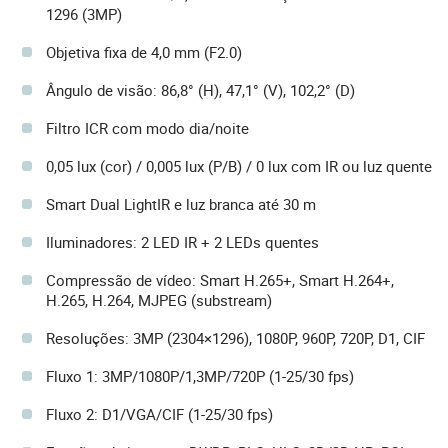
1296 (3MP)
Objetiva fixa de 4,0 mm (F2.0)
Ângulo de visão: 86,8° (H), 47,1° (V), 102,2° (D)
Filtro ICR com modo dia/noite
0,05 lux (cor) / 0,005 lux (P/B) / 0 lux com IR ou luz quente
Smart Dual LightIR e luz branca até 30 m
Iluminadores: 2 LED IR + 2 LEDs quentes
Compressão de vídeo: Smart H.265+, Smart H.264+,
H.265, H.264, MJPEG (substream)
Resoluções: 3MP (2304×1296), 1080P, 960P, 720P, D1, CIF
Fluxo 1: 3MP/1080P/1,3MP/720P (1-25/30 fps)
Fluxo 2: D1/VGA/CIF (1-25/30 fps)