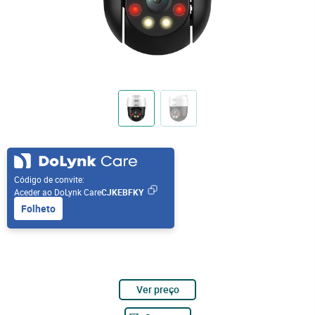
Código de convite:
Aceder ao DoLynk Care
CJKEBFKY
Folheto
Ver preço