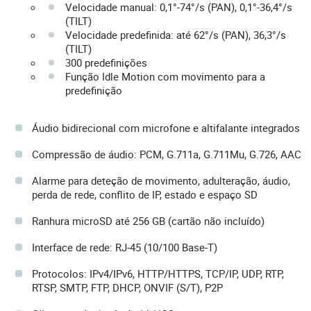
Velocidade manual: 0,1°-74°/s (PAN), 0,1°-36,4°/s
(TILT)
Velocidade predefinida: até 62°/s (PAN), 36,3°/s
(TILT)
300 predefinições
Função Idle Motion com movimento para a
predefinição
Áudio bidirecional com microfone e altifalante integrados
Compressão de áudio: PCM, G.711a, G.711Mu, G.726, AAC
Alarme para deteção de movimento, adulteração, áudio,
perda de rede, conflito de IP, estado e espaço SD
Ranhura microSD até 256 GB (cartão não incluído)
Interface de rede: RJ-45 (10/100 Base-T)
Protocolos: IPv4/IPv6, HTTP/HTTPS, TCP/IP, UDP, RTP,
RTSP, SMTP, FTP, DHCP, ONVIF (S/T), P2P