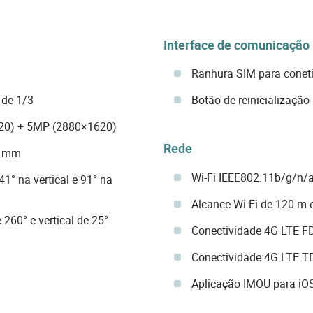
Interface de comunicação
Ranhura SIM para conet
 de 1/3
Botão de reinicialização
20) + 5MP (2880×1620)
Rede
,6 mm
Wi-Fi IEEE802.11b/g/n/
1° na vertical e 91° na
Alcance Wi-Fi de 120 m
 260° e vertical de 25°
Conectividade 4G LTE F
Conectividade 4G LTE 
Aplicação IMOU para iOS