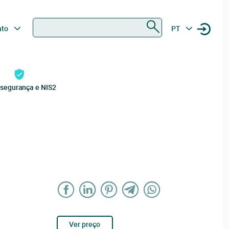
Procurar
ato
PT
rsegurança e NIS2
Ver preço