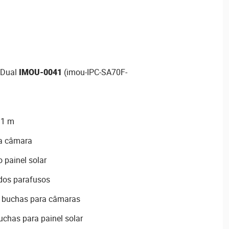
 Dual
IMOU-0041
(imou-IPC-SA70F-
 1 m
a câmara
 painel solar
dos parafusos
e buchas para câmaras
uchas para painel solar