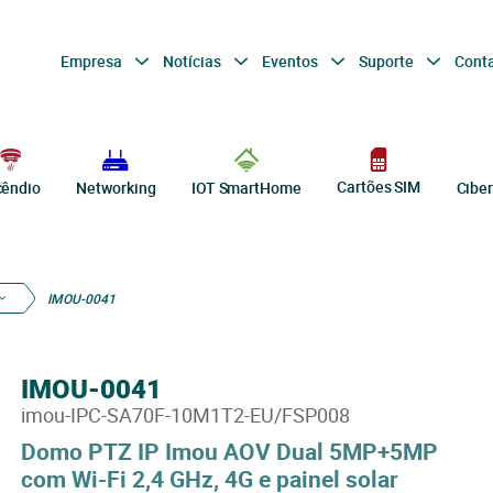
Empresa
Notícias
Eventos
Suporte
Cont
Cartões SIM
cêndio
Networking
IOT SmartHome
Cibe
IMOU-0041
IMOU-0041
imou-IPC-SA70F-10M1T2-EU/FSP008
Domo PTZ IP Imou AOV Dual 5MP+5MP
com Wi-Fi 2,4 GHz, 4G e painel solar