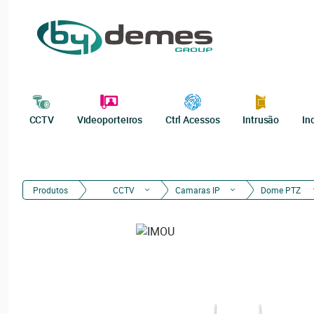
CCTV
Videoporteiros
Ctrl Acessos
Intrusão
In
Produtos
CCTV
Camaras IP
Dome PTZ