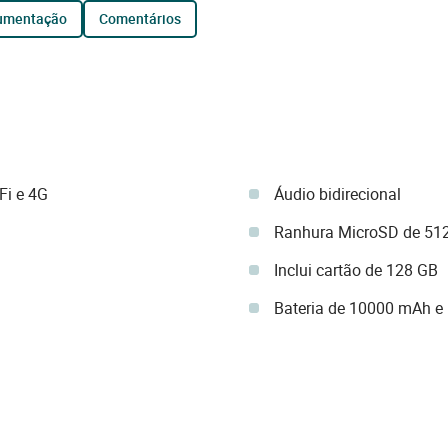
cumentação
comentários
Fi e 4G
Áudio bidirecional
Ranhura MicroSD de 51
Inclui cartão de 128 GB
Bateria de 10000 mAh e p