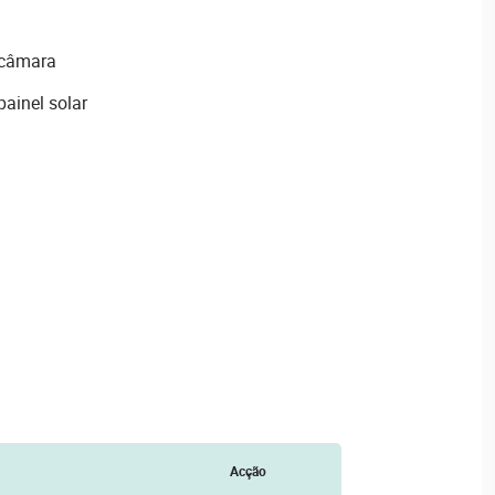
a câmara
painel solar
S
Acção