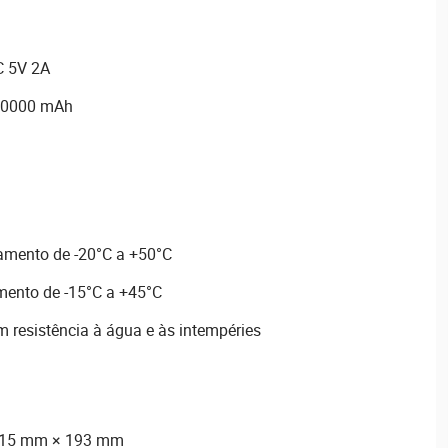
C 5V 2A
 10000 mAh
amento de -20°C a +50°C
mento de -15°C a +45°C
om resistência à água e às intempéries
115 mm × 193 mm