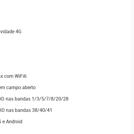
ividade 4G
ax com WiFi6
 em campo aberto
DD nas bandas 1/3/5/7/8/20/28
TDD nas bandas 38/40/41
 e Android