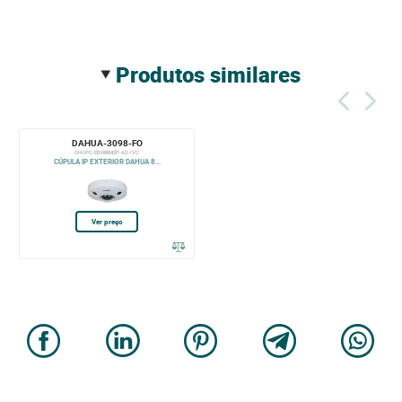
produtos similares
DAHUA-3098-FO
DH-IPC-EBW8842P-AS-IVC
CÚPULA IP EXTERIOR DAHUA 8...
Ver preço