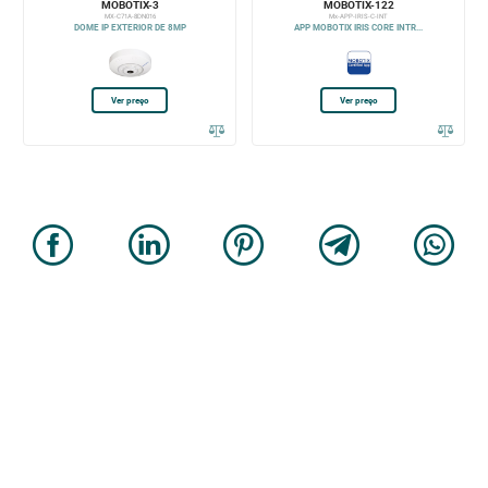
MOBOTIX-3
MOBOTIX-122
MX-C71A-8DN016
Mx-APP-IRIS-C-INT
DOME IP EXTERIOR DE 8MP
APP MOBOTIX IRIS CORE INTR...
Ver preço
Ver preço