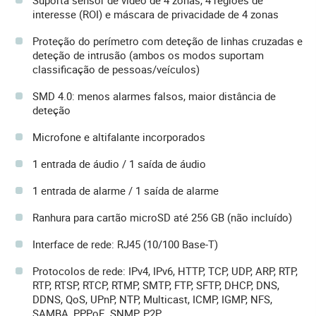
Suporta sensor de vídeo de 4 zonas, 4 regiões de
interesse (ROI) e máscara de privacidade de 4 zonas
Proteção do perímetro com deteção de linhas cruzadas e
deteção de intrusão (ambos os modos suportam
classificação de pessoas/veículos)
SMD 4.0: menos alarmes falsos, maior distância de
deteção
Microfone e altifalante incorporados
1 entrada de áudio / 1 saída de áudio
1 entrada de alarme / 1 saída de alarme
Ranhura para cartão microSD até 256 GB (não incluído)
Interface de rede: RJ45 (10/100 Base-T)
Protocolos de rede: IPv4, IPv6, HTTP, TCP, UDP, ARP, RTP,
RTP, RTSP, RTCP, RTMP, SMTP, FTP, SFTP, DHCP, DNS,
DDNS, QoS, UPnP, NTP, Multicast, ICMP, IGMP, NFS,
SAMBA, PPPoE, SNMP, P2P