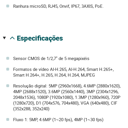
Ranhura microSD, RJ45, Onvif, IP67, 3AXIS, PoE.
especificações
Sensor CMOS de 1/2,7" de 5 megapixéis
Formatos de vídeo AI-H.265, AI-H.264, Smart H.265+,
Smart H.264+, H.265, H.264, H.264, MJPEG
Resolução digital: 5MP (2960x1668), 4.6MP (2880x1620),
4MP (2688x1520), 3.6MP (2560x1440), 3MP (2304x1296,
2048x1536), 1080P (1920x1080), 1.3MP (1280x960), 720P
(1280x720), D1 (704x576, 704x480), VGA (640x480), CIF
(352x288, 352x240)
Fluxo 1: 5MP, 4.6MP (1~20 fps), 4MP (1~30 fps)