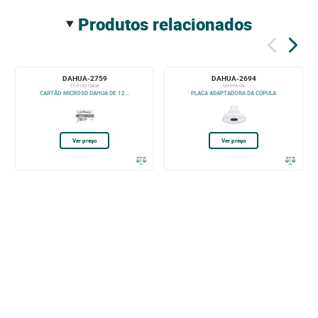
produtos relacionados
DAHUA-2759
DAHUA-2694
TF-P100/128GB
DH-PFA109
CARTÃO MICROSD DAHUA DE 12...
PLACA ADAPTADORA DA CÚPULA
Ver preço
Ver preço