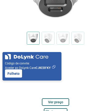
Código de convite:
Aceder ao DoLynk Care
CJKEBFKY
Folheto
Ver preço