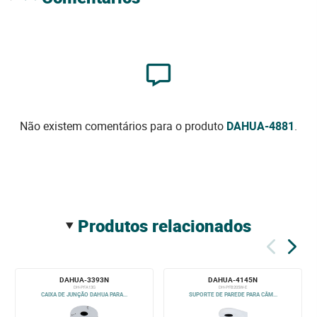
Não existem comentários para o produto
DAHUA-4881
.
produtos relacionados
DAHUA-3393N
DAHUA-4145N
DH-PFA13G
DH-PFB205W-E
CAIXA DE JUNÇÃO DAHUA PARA...
SUPORTE DE PAREDE PARA CÂM...