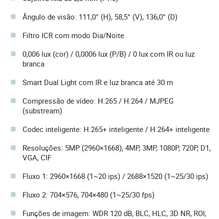
Ângulo de visão: 111,0° (H), 58,5° (V), 136,0° (D)
Filtro ICR com modo Dia/Noite
0,006 lux (cor) / 0,0006 lux (P/B) / 0 lux com IR ou luz
branca
Smart Dual Light com IR e luz branca até 30 m
Compressão de vídeo: H.265 / H.264 / MJPEG
(substream)
Codec inteligente: H.265+ inteligente / H.264+ inteligente
Resoluções: 5MP (2960×1668), 4MP, 3MP, 1080P, 720P, D1,
VGA, CIF
Fluxo 1: 2960×1668 (1~20 ips) / 2688×1520 (1~25/30 ips)
Fluxo 2: 704×576, 704×480 (1~25/30 fps)
Funções de imagem: WDR 120 dB, BLC, HLC, 3D NR, ROI,