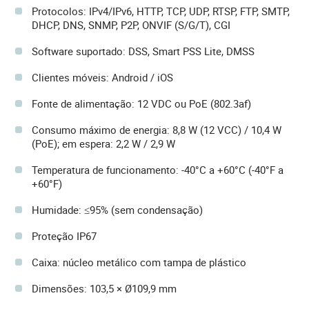
Protocolos: IPv4/IPv6, HTTP, TCP, UDP, RTSP, FTP, SMTP,
DHCP, DNS, SNMP, P2P, ONVIF (S/G/T), CGI
Software suportado: DSS, Smart PSS Lite, DMSS
Clientes móveis: Android / iOS
Fonte de alimentação: 12 VDC ou PoE (802.3af)
Consumo máximo de energia: 8,8 W (12 VCC) / 10,4 W
(PoE); em espera: 2,2 W / 2,9 W
Temperatura de funcionamento: -40°C a +60°C (-40°F a
+60°F)
Humidade: ≤95% (sem condensação)
Proteção IP67
Caixa: núcleo metálico com tampa de plástico
Dimensões: 103,5 × Ø109,9 mm