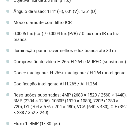
Objetiva fixa de 2,8 mm (F1.0)
Ângulo de visão: 111° (H), 60° (V), 135° (D)
Modo dia/noite com filtro ICR
0,0005 lux (cor) / 0,0004 lux (P/B) / 0 lux com IR ou luz
branca
Iluminação por infravermelhos e luz branca até 30 m
Compressão de vídeo H.265, H.264 e MJPEG (substream)
Codec inteligente: H.265+ inteligente / H.264+ inteligente
Codificação inteligente AI H.265 / AI H.264
Resoluções suportadas: 4MP (2688 × 1520 / 2560 × 1440),
3MP (2304 × 1296), 1080P (1920 × 1080), 720P (1280 ×
720), D1 (704 × 576 / 704 × 480), VGA (640 × 480), CIF (352
× 288 / 352 × 240)
Fluxo 1: 4MP (1~30 fps)