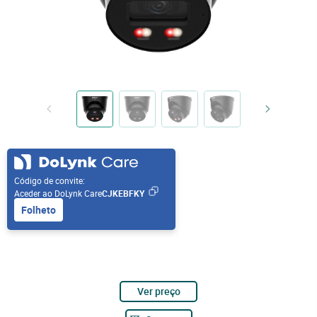
Código de convite:
Aceder ao DoLynk Care
CJKEBFKY
Folheto
Ver preço