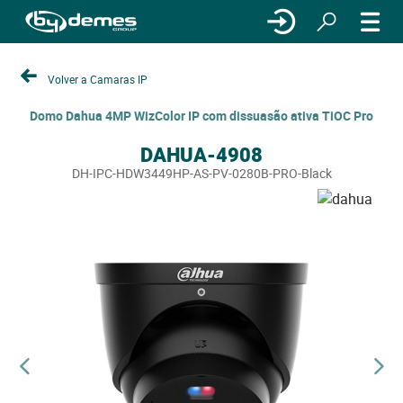
Volver a Camaras IP
Domo Dahua 4MP WizColor IP com dissuasão ativa TiOC Pro
DAHUA-4908
DH-IPC-HDW3449HP-AS-PV-0280B-PRO-Black