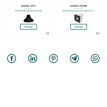
DAHUA-4571
DAHUA-3354N
DH-PFA109-B
DH-PFA152-E-B
PLACA ADAPTADORA DA DOME
MONTAGEM EM POSTE DAHUA CO...
Ver preço
Ver preço