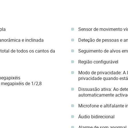
pla
Sensor de movimento ví
anorâmica e inclinada
Deteção de pessoas e a
total de todos os cantos da
Seguimento de alvos e
Região configurável
Modo de privacidade: A l
megapixéis
privacidade quando est
megapixéis de 1/2,8
Dissuasão ativa: Ao dete
automaticamente activad
Microfone e altifalante 
Áudio bidirecional
Alarme de som anormal