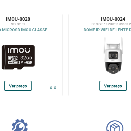
IMOU-0028
IMOU-0024
ST2-32-S1
IPC-S7XP-10M0WED-0360B-i
 MICROSD IMOU CLASSE...
DOME IP WIFI DE LENTE D
Ver preço
Ver preço