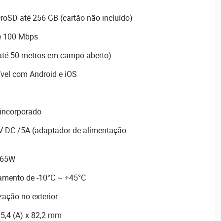
roSD até 256 GB (cartão não incluído)
de 100 Mbps
até 50 metros em campo aberto)
vel com Android e iOS
 incorporado
V DC /5A (adaptador de alimentação
,65W
amento de -10°C ~ +45°C
zação no exterior
15,4 (A) x 82,2 mm