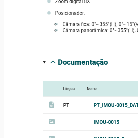
Zoom digital 8X
Posicionador:
Câmara fixa: 0°~355°(H), 0°~15°(V
Câmara panorâmica: 0°~355°(H), 0
documentação
Língua
Nome
PT
PT_IMOU-0015_DA
IMOU-0015