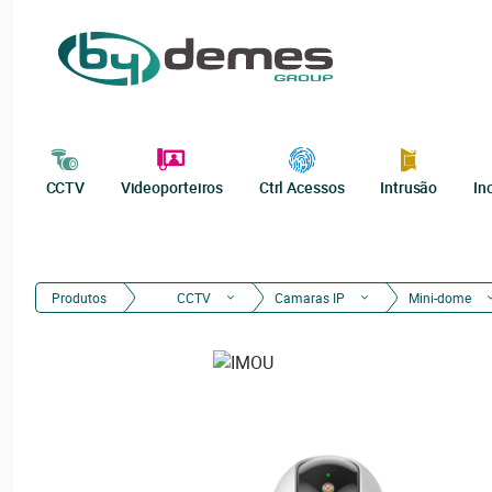
CCTV
Videoporteiros
Ctrl Acessos
Intrusão
In
Produtos
CCTV
Camaras IP
Mini-dome