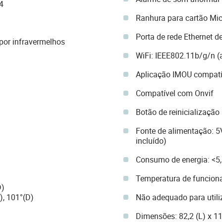
4
Ranhura para cartão Mic
Porta de rede Ethernet 
por infravermelhos
WiFi: IEEE802.11b/g/n (
Aplicação IMOU compatí
Compatível com Onvif
Botão de reinicialização
Fonte de alimentação: 5
incluído)
Consumo de energia: <5
Temperatura de funcion
D)
), 101°(D)
Não adequado para utili
Dimensões: 82,2 (L) x 1