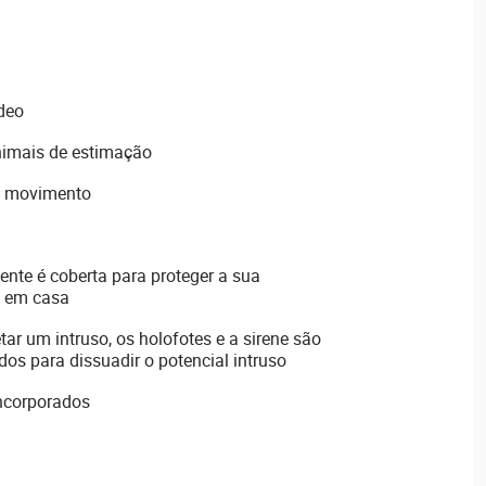
deo
nimais de estimação
m movimento
ente é coberta para proteger a sua
á em casa
tar um intruso, os holofotes e a sirene são
os para dissuadir o potencial intruso
incorporados