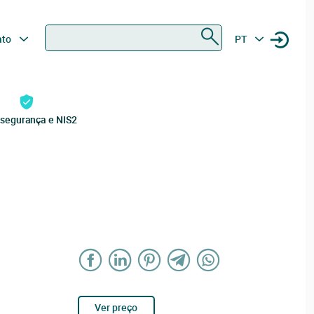
Procurar
ato
PT
rsegurança e NIS2
Ver preço