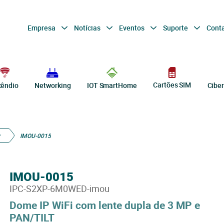
Empresa
Notícias
Eventos
Suporte
Cont
Cartões SIM
cêndio
Networking
IOT SmartHome
Cibe
IMOU-0015
IMOU-0015
IPC-S2XP-6M0WED-imou
Dome IP WiFi com lente dupla de 3 MP e
PAN/TILT