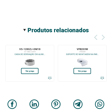
produtos relacionados
VS-1280ZJ-DM18
VFB203W
VS-1280ZJ-DM18
VFB203W
CAIXA DE DERIVAÇÃO EM ALUM...
SUPORTE DE MONTAGEM NA PAR...
Ver preço
Ver preço