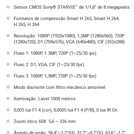
Sensor CMOS Sony® STARVIS™ de 1/1,8" de 8 megapixéis
Formatos de compressão Smart H.265, Smart H.264,
H.265, H.264
Resolução: 1080P (1920x1080), 1,3MP (1280x960), 720P
(1280x720), D1 (704x576), VGA (640x480), CIF (352x288)
Fluxo 1: 1080P, 1.3MP, 720P (1~25/30 ips)
Fluxo 2: D1, VGA, CIF (1~25/30 fps)
Fluxo 3: 1080P, 1,3MP, 720P (1~25/30 fps)
Modo dia/noite com filtro mecânico amovível.
Iluminação: Laser 1000 metros
0,005 lux F1.4 (cor), 0,0005 lux F1.4 (P/B), 0 lux IR On
Zoom ótico 60X: 5,6 ~ 336 mm
Ângulo de visão: 56,4°~1,2°(H), 32,7°~0,7°(V), 63,6°~1,7°