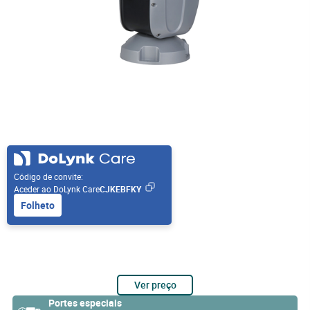
Código de convite:
Aceder ao DoLynk Care
CJKEBFKY
Folheto
Ver preço
Portes especiais