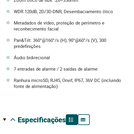
Zoom ótico de 60X: 5,6~336mm
WDR 120dB, 2D/3D-DNR, Desembaciamento ótico
Metadados de vídeo, proteção de perímetro e
reconhecimento facial
Pan&Tilt: 360°@160°/s (H); 90°@60°/s (V); 300
predefinições
Áudio bidirecional
7 entradas de alarme / 2 saídas de alarme
Ranhura microSD, RJ45, Onvif, IP67, 36V DC (incluindo
fonte de alimentação).
especificações