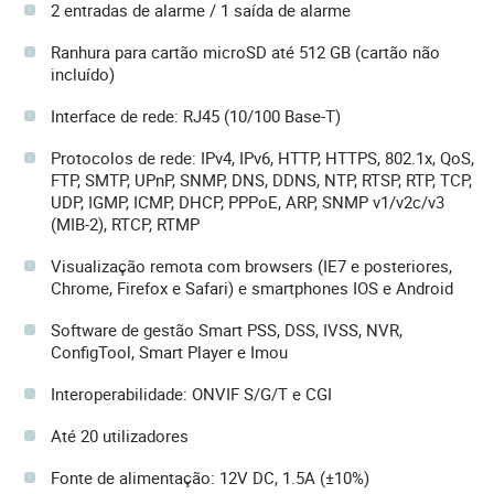
2 entradas de alarme / 1 saída de alarme
Ranhura para cartão microSD até 512 GB (cartão não
incluído)
Interface de rede: RJ45 (10/100 Base-T)
Protocolos de rede: IPv4, IPv6, HTTP, HTTPS, 802.1x, QoS,
FTP, SMTP, UPnP, SNMP, DNS, DDNS, NTP, RTSP, RTP, TCP,
UDP, IGMP, ICMP, DHCP, PPPoE, ARP, SNMP v1/v2c/v3
(MIB-2), RTCP, RTMP
Visualização remota com browsers (IE7 e posteriores,
Chrome, Firefox e Safari) e smartphones IOS e Android
Software de gestão Smart PSS, DSS, IVSS, NVR,
ConfigTool, Smart Player e Imou
Interoperabilidade: ONVIF S/G/T e CGI
Até 20 utilizadores
Fonte de alimentação: 12V DC, 1.5A (±10%)