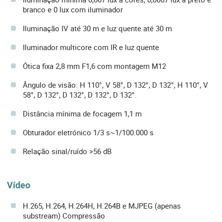
branco e 0 lux com iluminador
Iluminação IV até 30 m e luz quente até 30 m
Iluminador multicore com IR e luz quente
Ótica fixa 2,8 mm F1,6 com montagem M12
Ângulo de visão: H 110°, V 58°, D 132°, D 132°, H 110°, V
58°, D 132°, D 132°, D 132°, D 132°.
Distância mínima de focagem 1,1 m
Obturador eletrónico 1/3 s~1/100.000 s
Relação sinal/ruído >56 dB
Vídeo
H.265, H.264, H.264H, H.264B e MJPEG (apenas
substream) Compressão