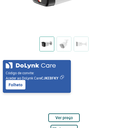
Código de convite:
Aceder ao DoLynk Care
CJKEBFKY
Folheto
Ver preço