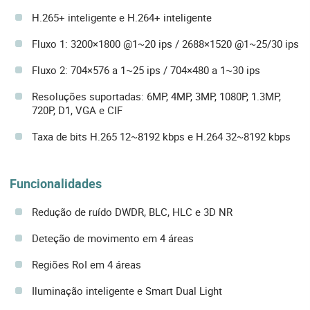
H.265+ inteligente e H.264+ inteligente
Fluxo 1: 3200×1800 @1~20 ips / 2688×1520 @1~25/30 ips
Fluxo 2: 704×576 a 1~25 ips / 704×480 a 1~30 ips
Resoluções suportadas: 6MP, 4MP, 3MP, 1080P, 1.3MP,
720P, D1, VGA e CIF
Taxa de bits H.265 12~8192 kbps e H.264 32~8192 kbps
Funcionalidades
Redução de ruído DWDR, BLC, HLC e 3D NR
Deteção de movimento em 4 áreas
Regiões RoI em 4 áreas
Iluminação inteligente e Smart Dual Light