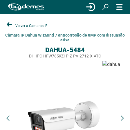
Volver a Camaras IP
Câmara IP Dahua WizMind 7 anticorrosão de 8MP com dissuasão
ativa
DAHUA-5484
DH-IPC-HFW7859Z1P-Z-PV-2712-X-ATC