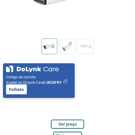
Código de convite:
Aceder ao DoLynk Care
CJKEBFKY
Folheto
Ver preço