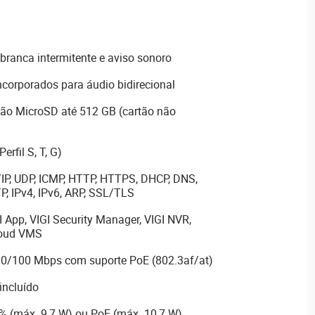
branca intermitente e aviso sonoro
incorporados para áudio bidirecional
o MicroSD até 512 GB (cartão não
rfil S, T, G)
/IP, UDP, ICMP, HTTP, HTTPS, DHCP, DNS,
P, IPv4, IPv6, ARP, SSL/TLS
 App, VIGI Security Manager, VIGI NVR,
loud VMS
 10/100 Mbps com suporte PoE (802.3af/at)
incluído
% (máx. 9,7 W) ou PoE (máx. 10,7 W)