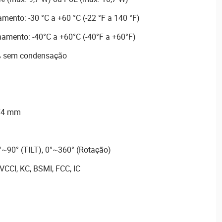
ento: -30 °C a +60 °C (-22 °F a 140 °F)
amento: -40°C a +60°C (-40°F a +60°F)
5% sem condensação
 74 mm
°~90° (TILT), 0°~360° (Rotação)
 VCCI, KC, BSMI, FCC, IC