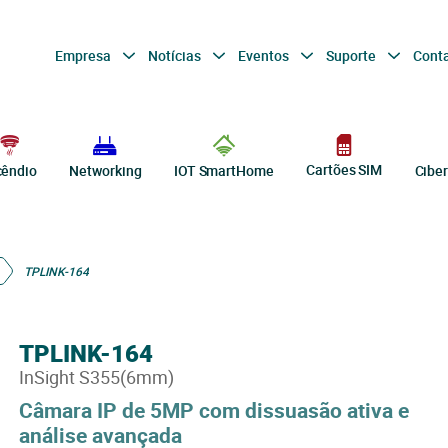
Empresa
Notícias
Eventos
Suporte
Cont
Cartões SIM
cêndio
Networking
IOT SmartHome
Cibe
TPLINK-164
TPLINK-164
InSight S355(6mm)
Câmara IP de 5MP com dissuasão ativa e
análise avançada