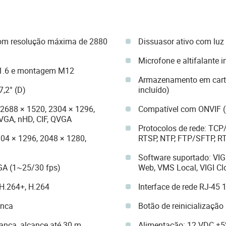
com resolução máxima de 2880
Dissuasor ativo com luz 
Microfone e altifalante 
 F1.6 e montagem M12
Armazenamento em cartã
7,2° (D)
incluído)
 2688 × 1520, 2304 × 1296,
Compatível com ONVIF (Pe
VGA, nHD, CIF, QVGA
Protocolos de rede: TCP
304 × 1296, 2048 × 1280,
RTSP, NTP, FTP/SFTP, RT
Software suportado: VIGI
GA (1~25/30 fps)
Web, VMS Local, VIGI C
 H.264+, H.264
Interface de rede RJ-45
anca
Botão de reinicialização 
ranca, alcance até 30 m
Alimentação: 12 VDC ±5