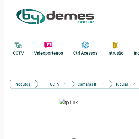
CCTV
Videoporteiros
Ctrl Acessos
Intrusão
In
Produtos
CCTV
Camaras IP
Tubular