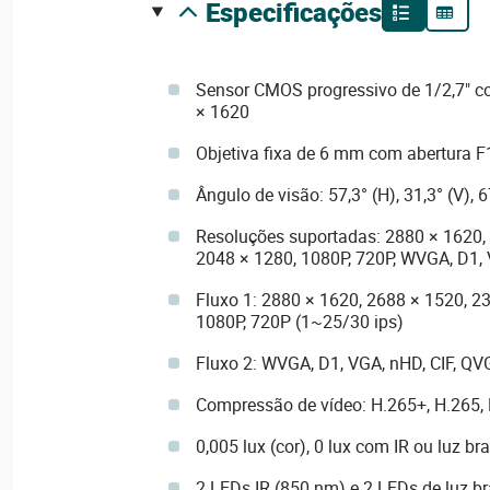
especificações
Sensor CMOS progressivo de 1/2,7" 
× 1620
Objetiva fixa de 6 mm com abertura
Ângulo de visão: 57,3° (H), 31,3° (V), 6
Resoluções suportadas: 2880 × 1620,
2048 × 1280, 1080P, 720P, WVGA, D1, 
Fluxo 1: 2880 × 1620, 2688 × 1520, 2
1080P, 720P (1~25/30 ips)
Fluxo 2: WVGA, D1, VGA, nHD, CIF, QV
Compressão de vídeo: H.265+, H.265,
0,005 lux (cor), 0 lux com IR ou luz br
2 LEDs IR (850 nm) e 2 LEDs de luz b