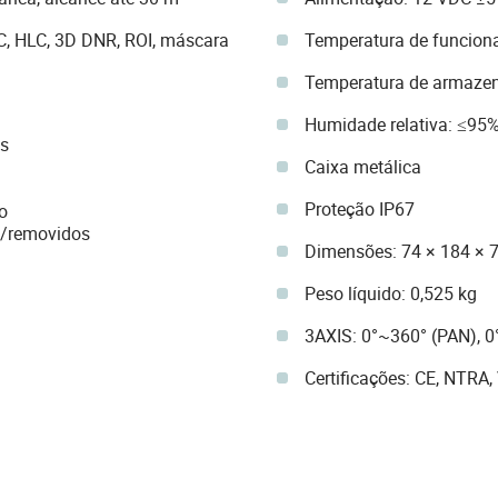
, HLC, 3D DNR, ROI, máscara
Temperatura de funcionam
Temperatura de armazen
Humidade relativa: ≤9
os
Caixa metálica
Proteção IP67
o
s/removidos
Dimensões: 74 × 184 ×
Peso líquido: 0,525 kg
3AXIS: 0°~360° (PAN), 0
Certificações: CE, NTRA,