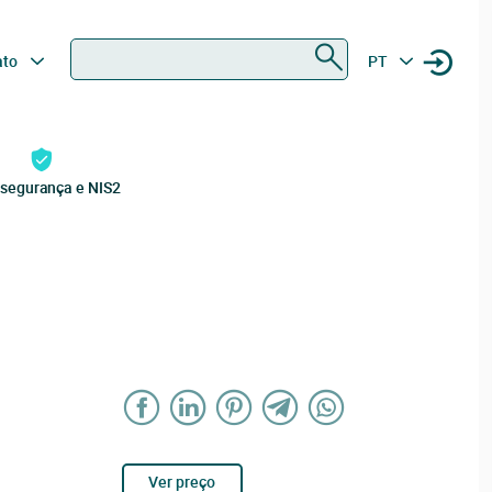
Procurar
ato
PT
rsegurança e NIS2
Ver preço