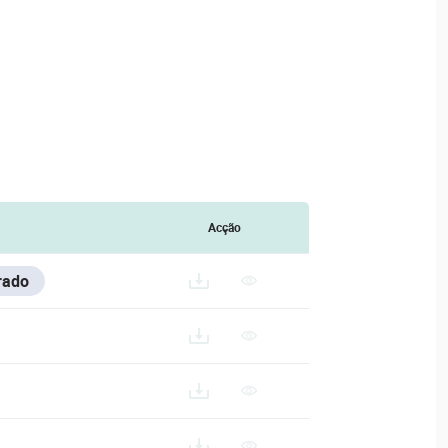
Acção
rado