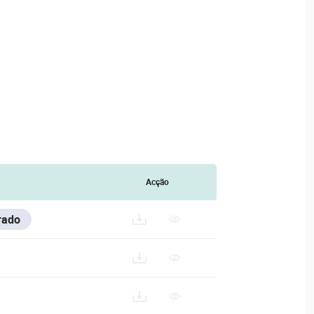
Acção
rado