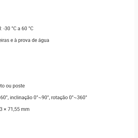
 -30 °C a 60 °C
eiras e à prova de água
to ou poste
0°, inclinação 0°~90°, rotação 0°~360°
03 × 71,55 mm