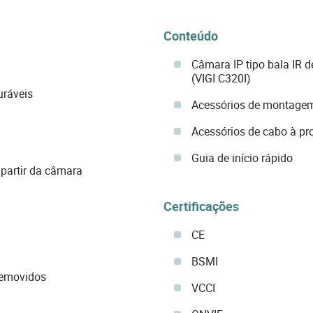
Conteúdo
Câmara IP tipo bala IR 
(VIGI C320I)
uráveis
Acessórios de montage
Acessórios de cabo à pr
Guia de início rápido
 partir da câmara
Certificações
CE
BSMI
removidos
VCCI