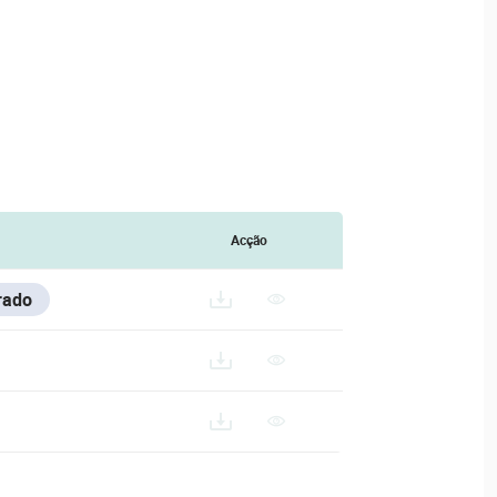
Acção
rado