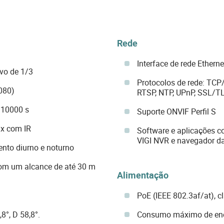
Rede
Interface de rede Ether
vo de 1/3
Protocolos de rede: TCP
080)
RTSP, NTP, UPnP, SSL/TL
/10000 s
Suporte ONVIF Perfil S
ux com IR
Software e aplicações co
VIGI NVR e navegador d
mento diurno e noturno
com um alcance de até 30 m
Alimentação
PoE (IEEE 802.3af/at), c
8°, D 58,8°.
Consumo máximo de ene