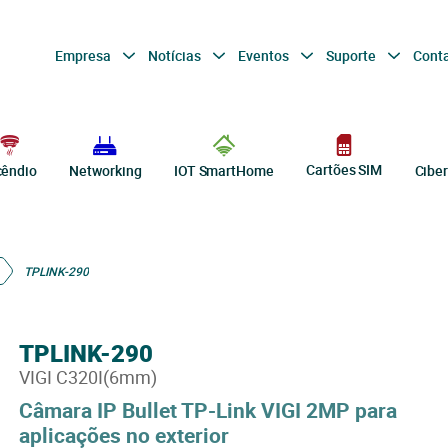
Empresa
Notícias
Eventos
Suporte
Cont
Cartões SIM
cêndio
Networking
IOT SmartHome
Cibe
TPLINK-290
TPLINK-290
VIGI C320I(6mm)
Câmara IP Bullet TP-Link VIGI 2MP para
aplicações no exterior