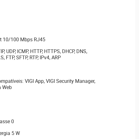
net 10/100 Mbps RJ45
/IP, UDP, ICMP, HTTP, HTTPS, DHCP, DNS,
S, FTP, SFTP, RTP, IPv4, ARP
mpatíveis: VIGI App, VIGI Security Manager,
a Web
lasse 0
rgia 5 W