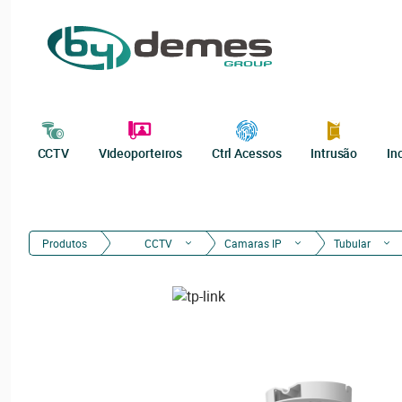
CCTV
Videoporteiros
Ctrl Acessos
Intrusão
In
Produtos
CCTV
Camaras IP
Tubular