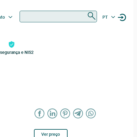
Procurar
ato
PT
rsegurança e NIS2
Ver preço