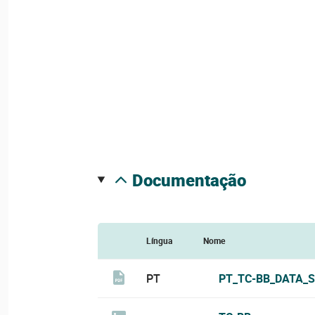
documentação
Língua
Nome
PT
PT_TC-BB_DATA_S