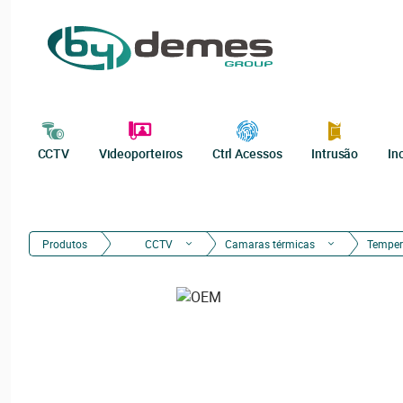
CCTV
Videoporteiros
Ctrl Acessos
Intrusão
In
Produtos
CCTV
Camaras térmicas
Tempera