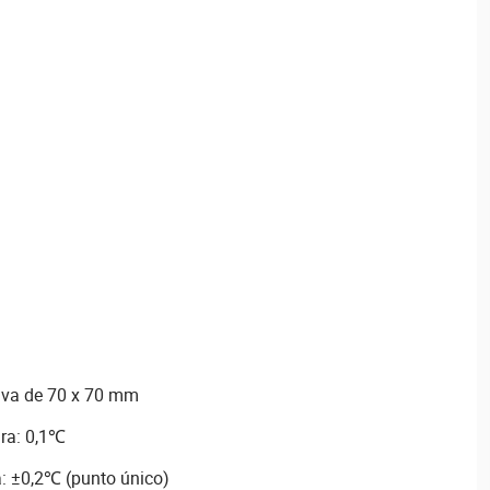
tiva de 70 x 70 mm
ra: 0,1℃
a: ±0,2℃ (punto único)