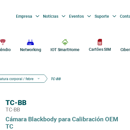
Empresa
Notícias
Eventos
Suporte
Cont
Cartões SIM
cêndio
Networking
IOT SmartHome
Cibe
tura corporal / febre
TC-BB
TC-BB
TC-BB
Cámara Blackbody para Calibración OEM
TC