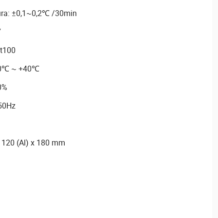
ura: ±0,1~0,2℃ /30min
7
Pt100
 0℃ ~ +40℃
0%
 50Hz
 120 (Al) x 180 mm