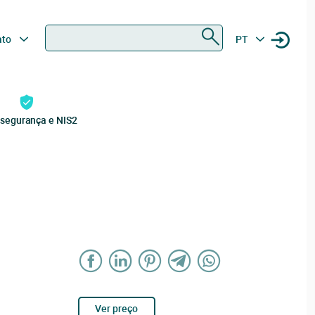
Procurar
ato
PT
rsegurança e NIS2
Ver preço