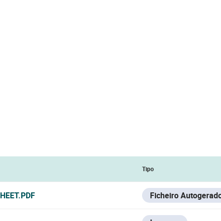
Tipo
HEET.PDF
Ficheiro Autogerad