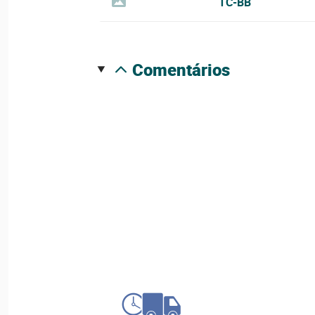
TC-BB
comentários