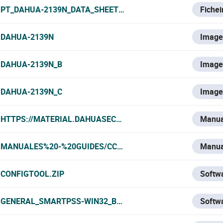
PT_DAHUA-2139N_DATA_SHEET.PDF
Fiche
DAHUA-2139N
Imag
DAHUA-2139N_B
Imag
DAHUA-2139N_C
Imag
HTTPS://MATERIAL.DAHUASECURITY.COM/UPLOADS/SOFT/
Manua
MANUALES%20-%20GUIDES/CCTV/DAHUA/CAMARAS%20T%
Manua
CONFIGTOOL.ZIP
Softw
GENERAL_SMARTPSS-WIN32_BYDEMES_ENGSPFRPT_V2.002
Softw