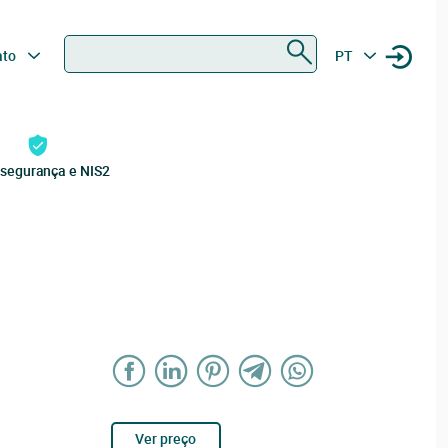
Procurar
ato
PT
rsegurança e NIS2
Ver preço