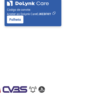
Código de convite:
Aceder ao DoLynk Care
CJKEBFKY
Folheto