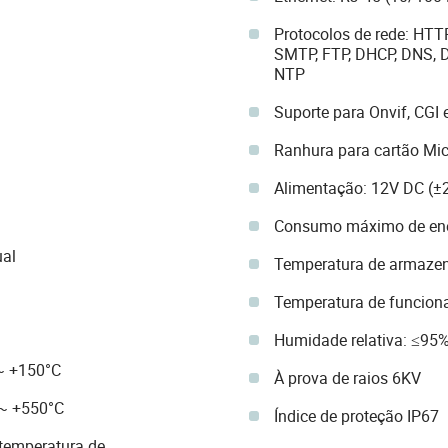
Protocolos de rede: HTTP
SMTP, FTP, DHCP, DNS, 
NTP
Suporte para Onvif, CGI
Ranhura para cartão Mic
Alimentação: 12V DC (±2
Consumo máximo de ene
ual
Temperatura de armaze
Temperatura de funcion
Humidade relativa: ≤95%
~ +150°C
À prova de raios 6KV
 ~ +550°C
Índice de proteção IP67
 temperatura de