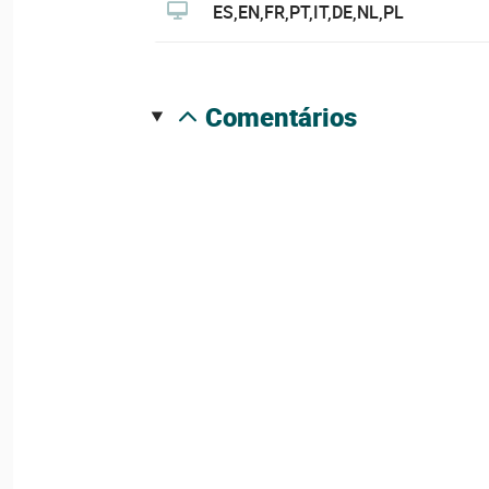
ES,EN,FR,PT,IT,DE,NL,PL
comentários