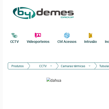
CCTV
Videoporteiros
Ctrl Acessos
Intrusão
In
Produtos
CCTV
Camaras térmicas
Tubula