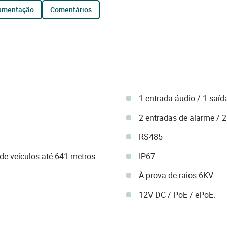
cumentação
comentários
1 entrada áudio / 1 saíd
2 entradas de alarme / 
RS485
de veículos até 641 metros
IP67
À prova de raios 6KV
12V DC / PoE / ePoE.