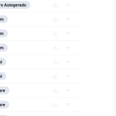
iro Autogerado
em
em
em
20240726/DAHUA-CAMERA-ACCESSORIES-SELECTION_2024
l
C3%89RMICAS/DAHUA-2139N
l
are
.200714.RAR
are