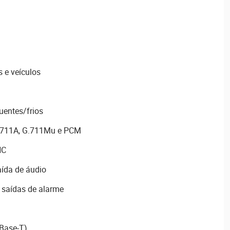
 e veículos
uentes/frios
.711A, G.711Mu e PCM
NC
aída de áudio
2 saídas de alarme
 Base-T)