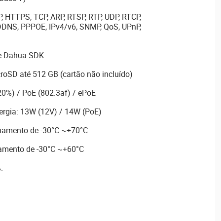
, HTTPS, TCP, ARP, RTSP, RTP, UDP, RTCP,
DDNS, PPPOE, IPv4/v6, SNMP, QoS, UPnP,
 e Dahua SDK
roSD até 512 GB (cartão não incluído)
0%) / PoE (802.3af) / ePoE
rgia: 13W (12V) / 14W (PoE)
namento de -30°C ~+70°C
amento de -30°C ~+60°C
.