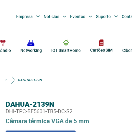
Empresa
Notícias
Eventos
Suporte
Cont
Cartões SIM
cêndio
Networking
IOT SmartHome
Cibe
r
DAHUA-2139N
DAHUA-2139N
DHI-TPC-BF5601-TB5-DC-S2
Câmara térmica VGA de 5 mm