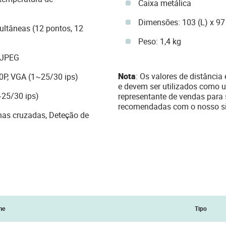
Caixa metálica
Dimensões: 103 (L) x 97
ultâneas (12 pontos, 12
Peso: 1,4 kg
MJPEG
Nota
: Os valores de distânci
20P, VGA (1~25/30 ips)
e devem ser utilizados como u
~25/30 ips)
representante de vendas para 
recomendadas com o nosso si
nhas cruzadas, Deteção de
me
Tipo