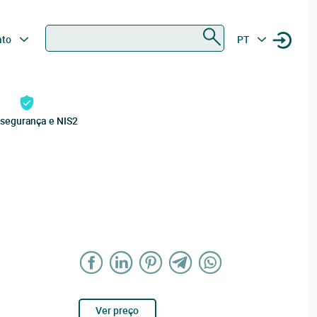
Procurar
ato
PT
rsegurança e NIS2
Ver preço