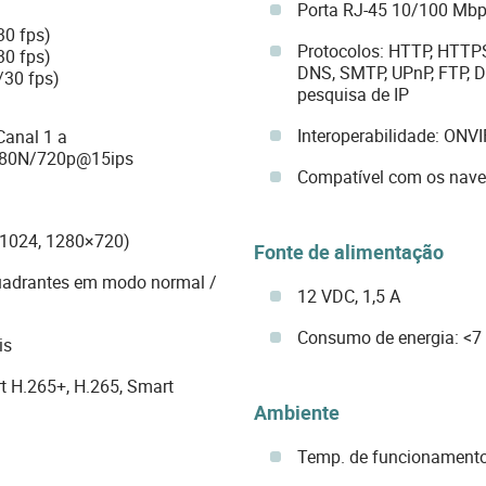
Porta RJ-45 10/100 Mb
30 fps)
Protocolos: HTTP, HTTPS
30 fps)
DNS, SMTP, UPnP, FTP, D
/30 fps)
pesquisa de IP
Interoperabilidade: ONVIF
Canal 1 a
1080N/720p@15ips
Compatível com os naveg
×1024, 1280×720)
Fonte de alimentação
quadrantes em modo normal /
12 VDC, 1,5 A
Consumo de energia: <
is
t H.265+, H.265, Smart
Ambiente
Temp. de funcionamento: