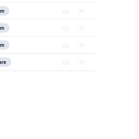
em
em
em
.200714.RAR
are