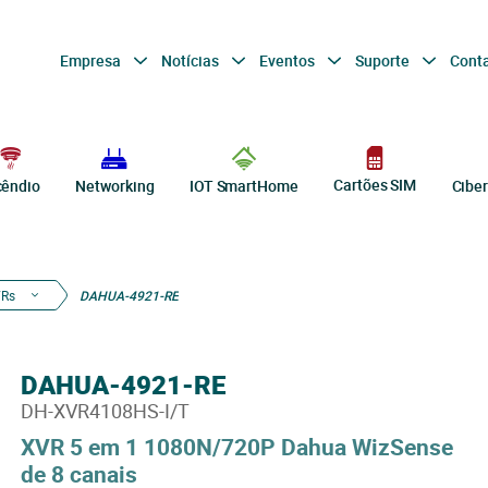
Empresa
Notícias
Eventos
Suporte
Cont
Cartões SIM
cêndio
Networking
IOT SmartHome
Cibe
Rs
DAHUA-4921-RE
DAHUA-4921-RE
DH-XVR4108HS-I/T
XVR 5 em 1 1080N/720P Dahua WizSense
de 8 canais