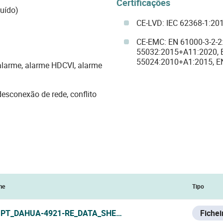
Certificações
luído)
CE-LVD: IEC 62368-1:20
CE-EMC: EN 61000-3-2-2
55032:2015+A11:2020, 
55024:2010+A1:2015, E
alarme, alarme HDCVI, alarme
desconexão de rede, conflito
me
Tipo
PT_DAHUA-4921-RE_DATA_SHEET.PDF
Fiche