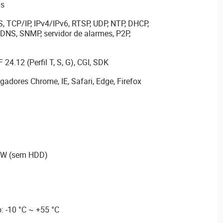
ps
, TCP/IP, IPv4/IPv6, RTSP, UDP, NTP, DHCP,
DNS, SNMP, servidor de alarmes, P2P,
 24.12 (Perfil T, S, G), CGI, SDK
adores Chrome, IE, Safari, Edge, Firefox
7 W (sem HDD)
 -10 °C ~ +55 °C