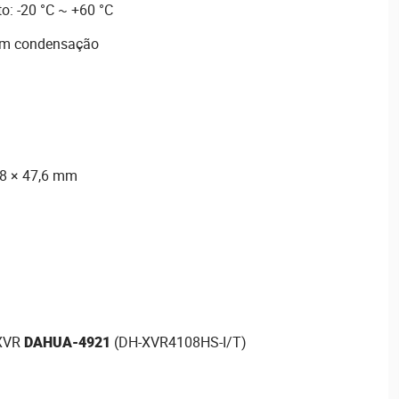
: -20 °C ~ +60 °C
m condensação
,8 × 47,6 mm
 XVR
DAHUA-4921
(DH-XVR4108HS-I/T)