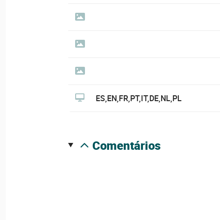
ES,EN,FR,PT,IT,DE,NL,PL
comentários