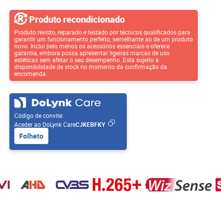
Produto recondicionado
Produto revisto, reparado e testado por técnicos qualificados para
garantir um funcionamento perfeito, semelhante ao de um produto
novo. Inclui pelo menos os acessórios essenciais e oferece
garantia, embora possa apresentar ligeiras marcas de uso
estéticas sem afetar o seu desempenho. Está sujeito à
disponibilidade de stock no momento da confirmação da
encomenda.
Código de convite:
Aceder ao DoLynk Care
CJKEBFKY
Folheto