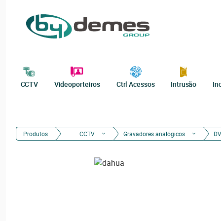
CCTV
Videoporteiros
Ctrl Acessos
Intrusão
In
Produtos
CCTV
Gravadores analógicos
DV