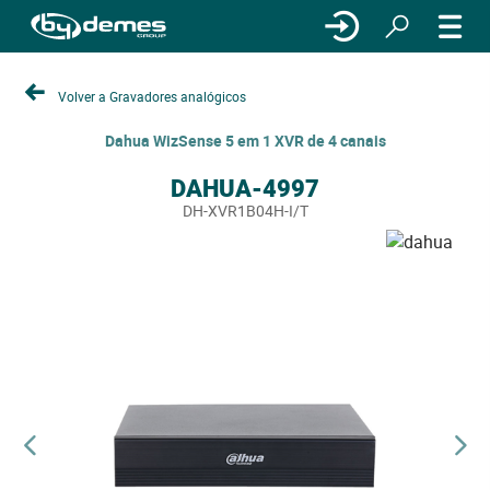
Volver a Gravadores analógicos
Dahua WizSense 5 em 1 XVR de 4 canais
DAHUA-4997
DH-XVR1B04H-I/T