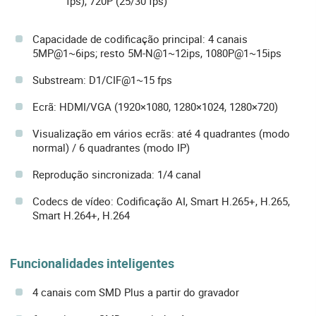
fps), 720P (25/30 fps)
Capacidade de codificação principal: 4 canais
5MP@1~6ips; resto 5M-N@1~12ips, 1080P@1~15ips
Substream: D1/CIF@1~15 fps
Ecrã: HDMI/VGA (1920×1080, 1280×1024, 1280×720)
Visualização em vários ecrãs: até 4 quadrantes (modo
normal) / 6 quadrantes (modo IP)
Reprodução sincronizada: 1/4 canal
Codecs de vídeo: Codificação AI, Smart H.265+, H.265,
Smart H.264+, H.264
Funcionalidades inteligentes
4 canais com SMD Plus a partir do gravador