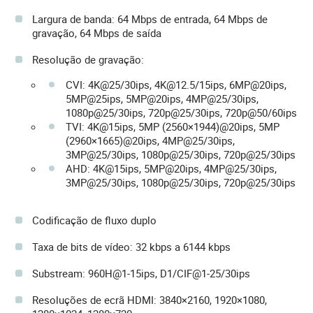
Largura de banda: 64 Mbps de entrada, 64 Mbps de
gravação, 64 Mbps de saída
Resolução de gravação:
CVI: 4K@25/30ips, 4K@12.5/15ips, 6MP@20ips,
5MP@25ips, 5MP@20ips, 4MP@25/30ips,
1080p@25/30ips, 720p@25/30ips, 720p@50/60ips
TVI: 4K@15ips, 5MP (2560×1944)@20ips, 5MP
(2960×1665)@20ips, 4MP@25/30ips,
3MP@25/30ips, 1080p@25/30ips, 720p@25/30ips
AHD: 4K@15ips, 5MP@20ips, 4MP@25/30ips,
3MP@25/30ips, 1080p@25/30ips, 720p@25/30ips
Codificação de fluxo duplo
Taxa de bits de vídeo: 32 kbps a 6144 kbps
Substream: 960H@1-15ips, D1/CIF@1-25/30ips
Resoluções de ecrã HDMI: 3840×2160, 1920×1080,