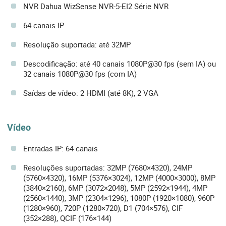
NVR Dahua WizSense NVR-5-EI2 Série NVR
64 canais IP
Resolução suportada: até 32MP
Descodificação: até 40 canais 1080P@30 fps (sem IA) ou
32 canais 1080P@30 fps (com IA)
Saídas de vídeo: 2 HDMI (até 8K), 2 VGA
Vídeo
Entradas IP: 64 canais
Resoluções suportadas: 32MP (7680×4320), 24MP
(5760×4320), 16MP (5376×3024), 12MP (4000×3000), 8MP
(3840×2160), 6MP (3072×2048), 5MP (2592×1944), 4MP
(2560×1440), 3MP (2304×1296), 1080P (1920×1080), 960P
(1280×960), 720P (1280×720), D1 (704×576), CIF
(352×288), QCIF (176×144)