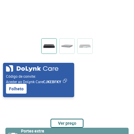
Código de convite:
Aceder ao DoLynk Care
CJKEBFKY
Folheto
Ver preço
Portes extra