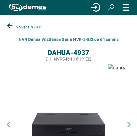
Volver a NVR IP
NVR Dahua WizSense Série NVR-5-EI2 de 64 canais
DAHUA-4937
DHI-NVR5464-16HP-EI2