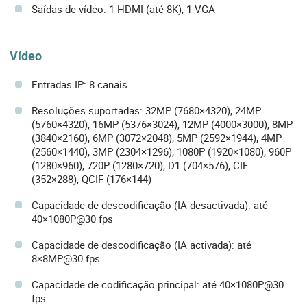
Saídas de vídeo: 1 HDMI (até 8K), 1 VGA
Vídeo
Entradas IP: 8 canais
Resoluções suportadas: 32MP (7680×4320), 24MP
(5760×4320), 16MP (5376×3024), 12MP (4000×3000), 8MP
(3840×2160), 6MP (3072×2048), 5MP (2592×1944), 4MP
(2560×1440), 3MP (2304×1296), 1080P (1920×1080), 960P
(1280×960), 720P (1280×720), D1 (704×576), CIF
(352×288), QCIF (176×144)
Capacidade de descodificação (IA desactivada): até
40×1080P@30 fps
Capacidade de descodificação (IA activada): até
8×8MP@30 fps
Capacidade de codificação principal: até 40×1080P@30
fps