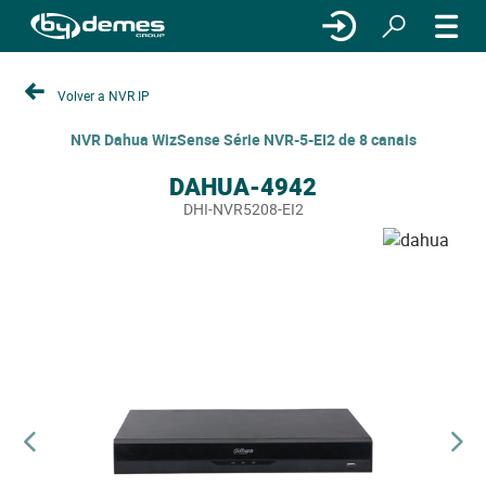
Volver a NVR IP
NVR Dahua WizSense Série NVR-5-EI2 de 8 canais
DAHUA-4942
DHI-NVR5208-EI2