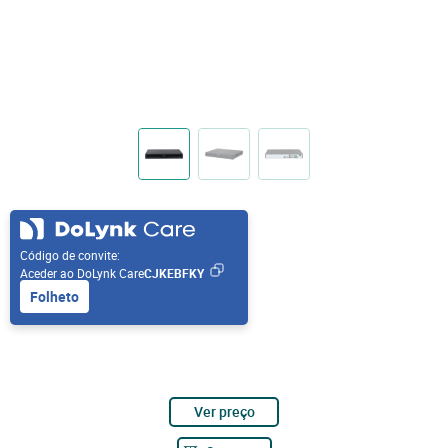
Código de convite:
Aceder ao DoLynk Care
CJKEBFKY
Folheto
Ver preço