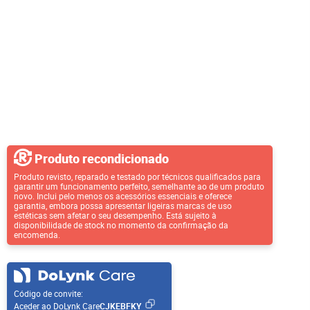
Produto recondicionado
Produto revisto, reparado e testado por técnicos qualificados para
garantir um funcionamento perfeito, semelhante ao de um produto
novo. Inclui pelo menos os acessórios essenciais e oferece
garantia, embora possa apresentar ligeiras marcas de uso
estéticas sem afetar o seu desempenho. Está sujeito à
disponibilidade de stock no momento da confirmação da
encomenda.
Código de convite:
Aceder ao DoLynk Care
CJKEBFKY