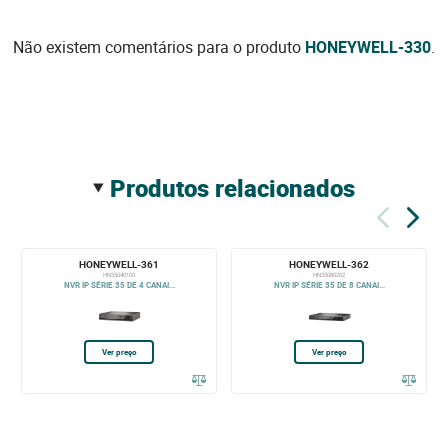
Não existem comentários para o produto
HONEYWELL-330
.
produtos relacionados
HONEYWELL-361
HONEYWELL-362
HN35040100
HN35080202
NVR IP SÉRIE 35 DE 4 CANAI...
NVR IP SÉRIE 35 DE 8 CANAI...
Ver preço
Ver preço